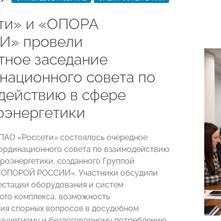
ти» и «ОПОРА
И» провели
тное заседание
национного совета по
действию в сфере
оэнергетики
ПАО «Россети» состоялось очередное
ординационного совета по взаимодействию
троэнергетики, созданного Группой
 «ОПОРОЙ РОССИИ». Участники обсудили
естации оборудования и систем
ого комплекса, возможность
ия спорных вопросов в досудебном
езучетному и бездоговорному потреблению