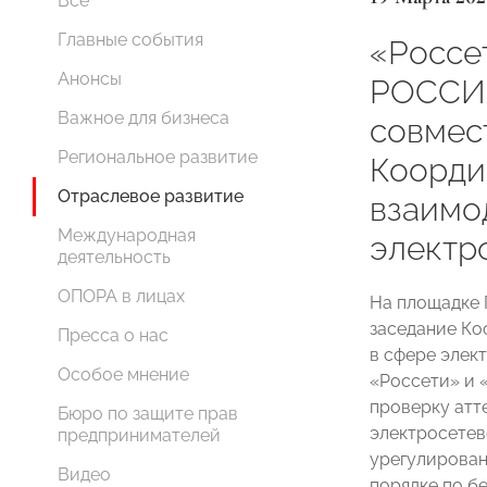
Все
Главные события
«Россе
Анонсы
РОССИ
Важное для бизнеса
совмес
Региональное развитие
Коорди
Отраслевое развитие
взаимо
Международная
электр
деятельность
ОПОРА в лицах
На площадке 
заседание Ко
Пресса о нас
в сфере элек
Особое мнение
«Россети» и
проверку атт
Бюро по защите прав
электросетев
предпринимателей
урегулирован
Видео
порядке по б