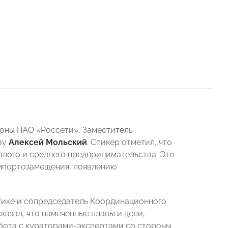
оны ПАО «Россети», Заместитель
ву
Алексей Мольский
.
Спикер отметил, что
лого и среднего предпринимательства. Это
мпортозамещения, появлению
тике и сопредседатель Координационного
казал, что намеченные планы и цели,
бота с кураторами-экспертами со стороны