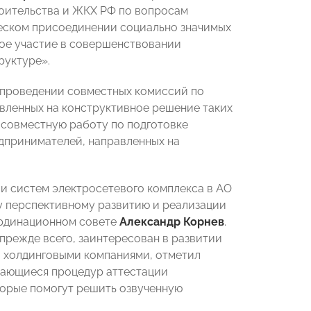
оительства и ЖКХ РФ по вопросам
еском присоединении социально значимых
ое участие в совершенствовании
руктуре».
 проведении совместных комиссий по
вленных на конструктивное решение таких
 совместную работу по подготовке
дпринимателей, направленных на
 и систем электросетевого комплекса в АО
у перспективному развитию и реализации
ординационном совете
Александр Корнев
.
режде всего, заинтересован в развитии
и холдинговыми компаниями, отметил
асающиеся процедур аттестации
торые помогут решить озвученную