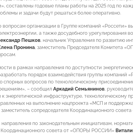
», составлены годовые планы работы на 2025 год по ка
облемы и задачи будут решаться более оперативно.
о вопросам организации в Группе компаний «Россети» вы
электроэнергии, а также досудебного урегулирования в
ександр Пешков
, начальник Управления по развитию и
Елена Пронина
, заместитель Председателя Комитета «
росам.
ости в рамках направления по доступности энергетичес
азработать порядок взаимодействия группы компаний 
 спорных вопросов по технологическому присоединению,
решениям», – сообщил
Аркадий Семьянинов
, руководит
 к энергетической инфраструктуре, технологическому 
правленных на выполнение нацпроекта «МСП и поддержк
 заместитель сопредседателя Координационного совет
 направления по законодательным инициативам, норма
и Координационного совета от «ОПОРЫ РОССИИ»
Витали