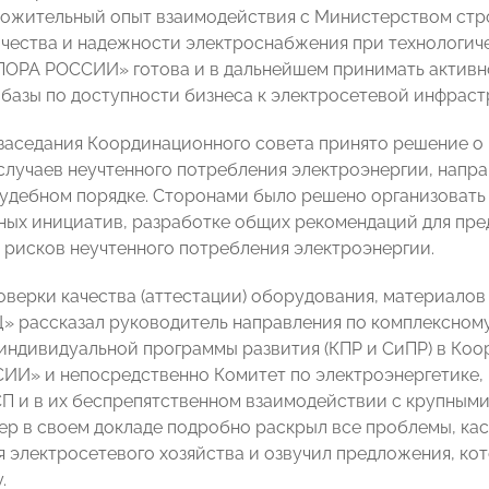
ожительный опыт взаимодействия с Министерством стр
чества и надежности электроснабжения при технологич
ПОРА РОССИИ» готова и в дальнейшем принимать активн
базы по доступности бизнеса к электросетевой инфраст
заседания Координационного совета принято решение о
лучаев неучтенного потребления электроэнергии, напра
судебном порядке. Сторонами было решено организовать
ных инициатив, разработке общих рекомендаций для пре
рисков неучтенного потребления электроэнергии.
оверки качества (аттестации) оборудования, материалов
» рассказал руководитель направления по комплексном
индивидуальной программы развития (КПР и СиПР) в Ко
И» и непосредственно Комитет по электроэнергетике, п
П и в их беспрепятственном взаимодействии с крупным
кер в своем докладе подробно раскрыл все проблемы, к
 электросетевого хозяйства и озвучил предложения, ко
.