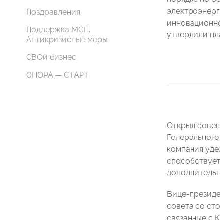
электроэнерг
Поздравления
инновационно
Поддержка МСП.
утвердили пла
Антикризисные меры
СВОй бизнес
ОПОРА — СТАРТ
Открыл совещ
Генерального
компания уде
способствует
дополнительн
Вице-президе
совета со ст
связанные с 