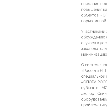
внимание пол
повышения ка
объектов, «О
нормативной 
Участниками 
обсуждению с
случаев в до
законодатель
минимизацию 
О системе пр
«Россети НТЦ
специальной 
«ОПОРА РОССИ
субъектов МС
эксперт. Спи
оборудования
проблематику