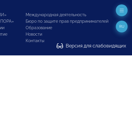
ИИ»
Международная деятельность
ОПОРА»
Бюро по защите прав предпринимателей
RU
ии
Образование
итие
Новости
Контакты
Версия для слабовидящих