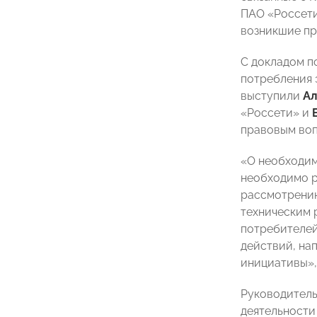
ПАО «Россети
возникшие пр
С докладом п
потребления 
выступили
Ал
«Россети» и
правовым воп
«О необходим
необходимо р
рассмотрению
техническим 
потребителей
действий, на
инициативы»,
Руководитель
деятельност