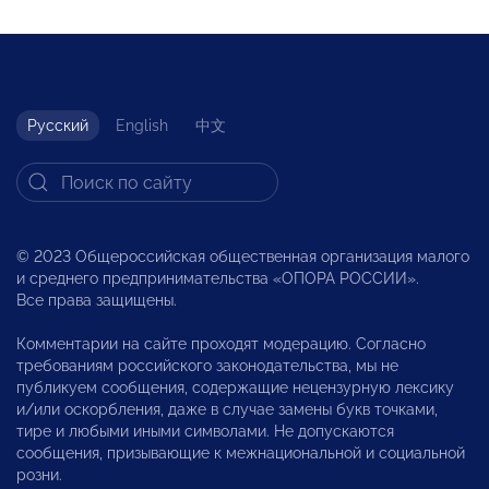
Русский
English
中文
© 2023 Общероссийская общественная организация малого
и среднего предпринимательства «ОПОРА РОССИИ».
Все права защищены.
Комментарии на сайте проходят модерацию. Согласно
требованиям российского законодательства, мы не
публикуем сообщения, содержащие нецензурную лексику
и/или оскорбления, даже в случае замены букв точками,
тире и любыми иными символами. Не допускаются
сообщения, призывающие к межнациональной и социальной
розни.