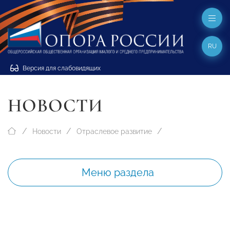
RU
Версия для слабовидящих
НОВОСТИ
Новости
Отраслевое развитие
Меню раздела