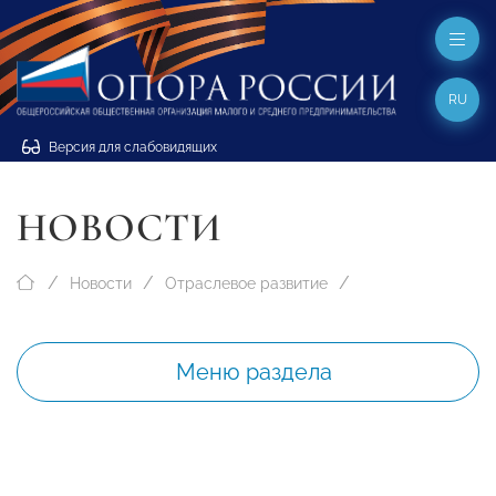
RU
Версия для слабовидящих
НОВОСТИ
Новости
Отраслевое развитие
Меню раздела