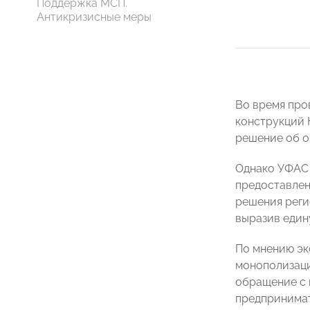
Поддержка МСП.
Антикризисные меры
Во время про
конструкций 
решение об о
Однако УФАС 
предоставлен
решения реги
выразив един
По мнению эк
монополизаци
обращение с 
предпринимат