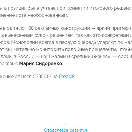
 эта позиция была учтена при принятии итогового решен
пнение лота необоснованным.
 в один лот 88 рекламных конструкций — яркий пример 
ы вынесенным судом решением, так как это конкретный 
одов. Монополии всегда в первую очередь ударяют по ма
т внимательно мониторить подобные прецеденты, чтобы о
ламы в России — наш малый и средний бизнес», — соо
рекламе
Мария Сидоренко
.
жение от user15285612 на
Freepik
Отраслевое развитие