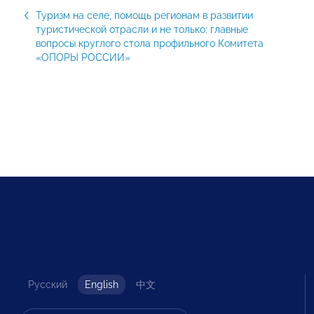
Туризм на селе, помощь регионам в развитии
туристической отрасли и не только: главные
вопросы круглого стола профильного Комитета
«ОПОРЫ РОССИИ»
Русский
English
中文