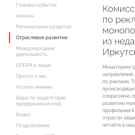
Главные события
Комис
Анонсы
по рек
Региональное развитие
монопо
Отраслевое развитие
из нед
Международная
Иркутс
деятельность
ОПОРА в лицах
Мониторинг р
направлений
Пресса о нас
по рекламе. 
Особое мнение
происходящих
оперативно п
Бюро по защите прав
развитию мало
предпринимателей
профильная К
Видео
отрасли защи
читайте в на
Поздравления