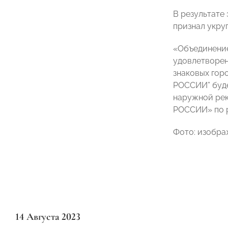
В результате
признал укру
«Объединение
удовлетворен
знаковых гор
РОССИИ” буде
наружной рек
РОССИИ» по 
Фото: изобра
14 Августа 2023