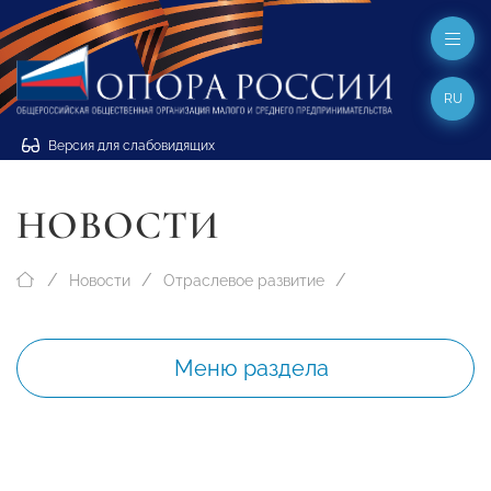
RU
Версия для слабовидящих
НОВОСТИ
Новости
Отраслевое развитие
Меню раздела