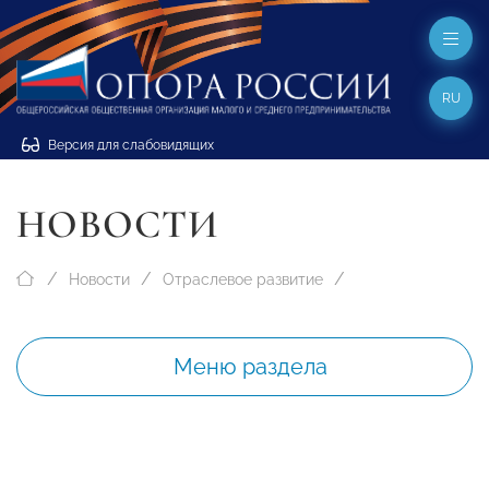
RU
Версия для слабовидящих
НОВОСТИ
Новости
Отраслевое развитие
Меню раздела