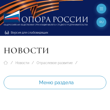
RU
Версия для слабовидящих
НОВОСТИ
Новости
Отраслевое развитие
Меню раздела