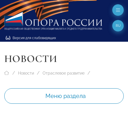
RU
Версия для слабовидящих
НОВОСТИ
Новости
Отраслевое развитие
Меню раздела