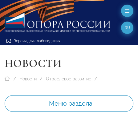
RU
Версия для слабовидящих
НОВОСТИ
Новости
Отраслевое развитие
Меню раздела