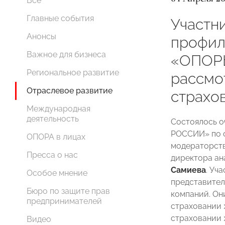
Все
Главные события
Участн
Анонсы
профил
Важное для бизнеса
«ОПОР
Региональное развитие
рассмо
Отраслевое развитие
страхо
Международная
деятельность
Состоялось 
РОССИИ» по с
ОПОРА в лицах
модераторств
Пресса о нас
директора ан
Самиева
. Уч
Особое мнение
представител
Бюро по защите прав
компаний. Он
предпринимателей
страховании 
страховании 
Видео