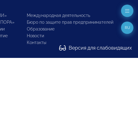
ИИ»
Международная деятельность
ОПОРА»
Бюро по защите прав предпринимателей
RU
ии
Образование
итие
Новости
Контакты
Версия для слабовидящих