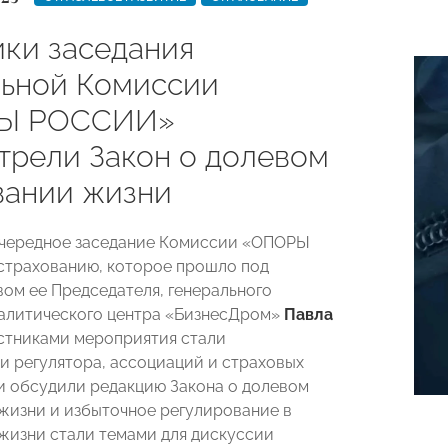
ики заседания
ьной Комиссии
Ы РОССИИ»
трели Закон о долевом
вании жизни
очередное заседание Комиссии «ОПОРЫ
трахованию, которое прошло под
ом ее Председателя, генерального
алитического центра «БизнесДром»
Павла
астниками мероприятия стали
и регулятора, ассоциаций и страховых
и обсудили редакцию Закона о долевом
жизни и избыточное регулирование в
жизни стали темами для дискуссии