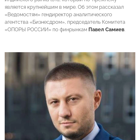
является крупнейшим в мире. Об этом рассказал
«Ведомостям» гендиректор аналитического
агентства «Бизнесдром», председатель Комитета
«ОПОРЫ РОССИИ» по финрынкам
Павел Самиев
.