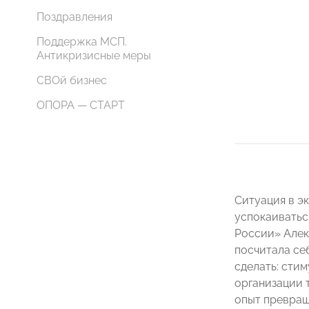
Поздравления
Поддержка МСП.
Антикризисные меры
СВОй бизнес
ОПОРА — СТАРТ
Ситуация в э
успокаиватьс
России» Алекс
посчитала се
сделать: сти
организации 
опыт превращ