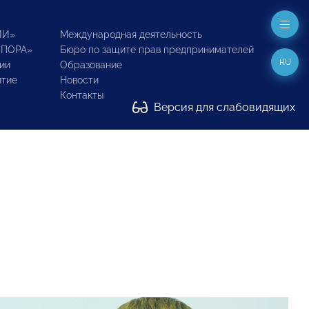
ИИ»
Международная деятельность
ОПОРА»
Бюро по защите прав предпринимателей
RU
ии
Образование
итие
Новости
Контакты
Версия для слабовидящих