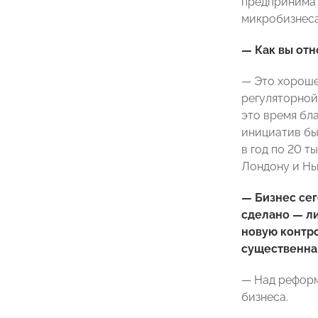
предпринимат
микробизнеса
— Как вы отн
— Это хороше
регуляторной 
это время бл
инициатив бы
в год по 20 т
Лондону и Нь
— Бизнес сег
сделано — ли
новую контро
существенна
— Над реформ
бизнеса.