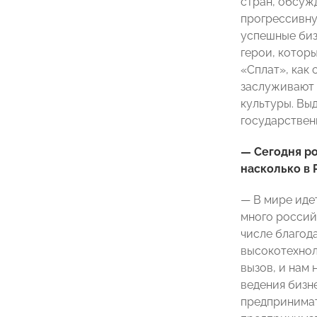
стран, обсужд
прогрессивну
успешные биз
герои, которы
«Сплат», как
заслуживают 
культуры. Вы
государствен
— Сегодня ро
насколько в 
— В мире идет
много россий
числе благод
высокотехнол
вызов, и нам 
ведения бизн
предпринимат