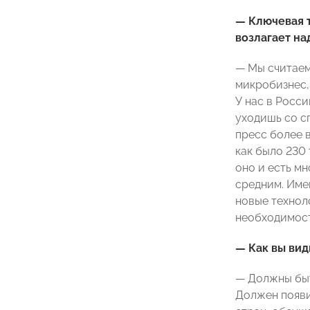
— Ключевая 
возлагает на
— Мы считаем,
микробизнес, 
У нас в Росс
уходишь со с
пресс более в
как было 230 
оно и есть м
средним. Име
новые технол
необходимост
— Как вы вид
— Должны быт
Должен появи