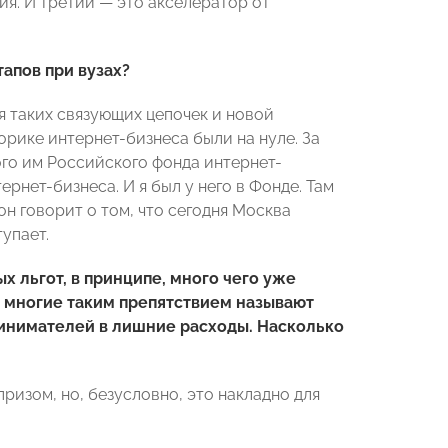
я. И третий — это акселератор от
апов при вузах?
я таких связующих цепочек и новой
торике интернет-бизнеса были на нуле. За
го им Российского фонда интернет-
нет-бизнеса. И я был у него в Фонде. Там
он говорит о том, что сегодня Москва
упает.
ых льгот, в принципе, много чего уже
И многие таким препятствием называют
ринимателей в лишние расходы. Насколько
ризом, но, безусловно, это накладно для