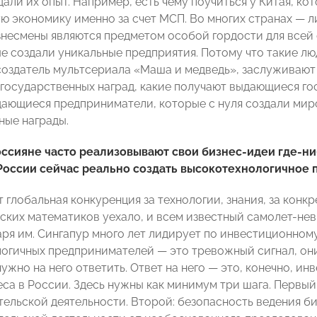
али их опыт. Например, есть чему поучиться у Китая, ко
ю экономику именно за счет МСП. Во многих странах — 
несмены являются предметом особой гордости для всей ст
е создали уникальные предприятия. Потому что такие люд
 создатель мультсериала «Маша и медведь», заслуживают
государственных наград, какие получают выдающиеся гос
дающиеся предприниматели, которые с нуля создали мир
ные награды.
ссияне часто реализовывают свои бизнес-идеи где-ни
России сейчас реально создать высокотехнологичное 
 глобальная конкуренция за технологии, знания, за конкр
ских математиков уехало, и всем известный самолет-нев
аря им. Сингапур много лет лидирует по инвестиционному
огичных предпринимателей — это тревожный сигнал, они
нужно на него ответить. Ответ на него — это, конечно, и
еса в России. Здесь нужны как минимум три шага. Первый
ельской деятельности. Второй: безопасность ведения би