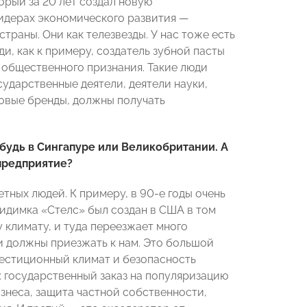
торый за 20 лет создал новую
лидерах экономического развития —
раны. Они как телезвезды. У нас тоже есть
и, как к примеру, создатель зубной пасты
 общественного признания. Такие люди
ударственные деятели, деятели науки,
овые бренды, должны получать
будь в Сингапуре или Великобритании. А
предприятие?
етных людей. К примеру, в 90-е годы очень
идимка «Стелс» был создан в США в том
 климату, и туда переезжает много
 должны приезжать к нам. Это большой
нвестиционный климат и безопасность
: государственный заказ на популяризацию
знеса, защита частной собственности,