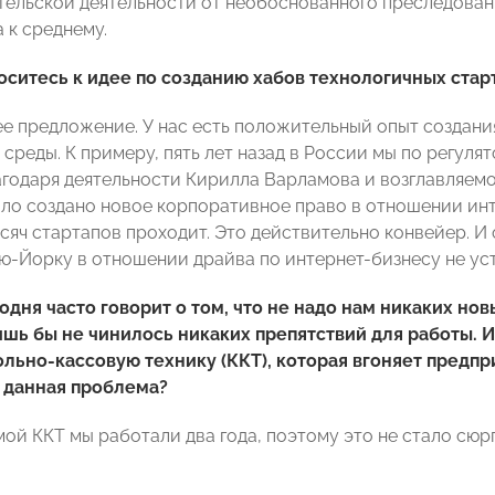
ельской деятельности от необоснованного преследовани
 к среднему.
оситесь к идее по созданию хабов технологичных старт
е предложение. У нас есть положительный опыт создани
среды. К примеру, пять лет назад в России мы по регуля
агодаря деятельности Кирилла Варламова и возглавляемо
ло создано новое корпоративное право в отношении интер
ысяч стартапов проходит. Это действительно конвейер. И 
ю-Йорку в отношении драйва по интернет-бизнесу не уст
одня часто говорит о том, что не надо нам никаких нов
шь бы не чинилось никаких препятствий для работы. 
льно-кассовую технику (ККТ), которая вгоняет предп
 данная проблема?
ой ККТ мы работали два года, поэтому это не стало сюрп