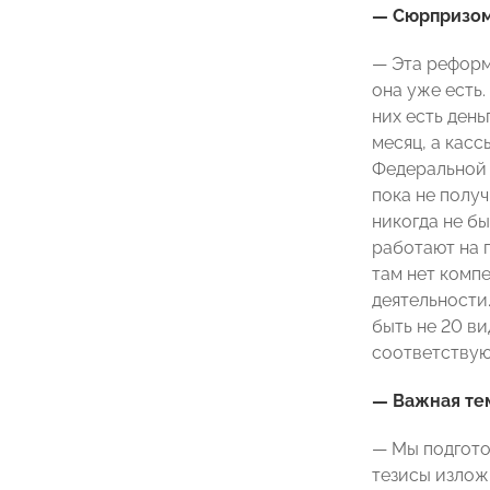
— Сюрпризом 
— Эта реформа
она уже есть.
них есть день
месяц, а кас
Федеральной 
пока не получ
никогда не бы
работают на п
там нет компе
деятельности.
быть не 20 ви
соответствую
— Важная тем
— Мы подгото
тезисы излож