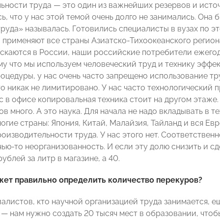
ьности труда — это один из важнейших резервов и исто
ь, что у нас этой темой очень долго не занимались. Она 
руда» называлась. Готовились специалисты в вузах по эт
 применяют все страны Азиатско-Тихоокеанского региона 
скаются в России, наши российские потребители ежего
у что мы используем человеческий труд и технику эффект
оцедуры, у нас очень часто запрещено использование тру
то никак не лимитировано. У нас часто технологический 
с в офисе копировальная техника стоит на другом этаже.
в много. А это наука. Для начала не надо вкладывать в т
огие страны: Япония, Китай, Малайзия, Тайланд и вся Ев
оизводительности труда. У нас этого нет. Соответственн
чью-то неорганизованность. И если эту долю снизить и с
рублей за литр в магазине, а 40.
жет правильно определить количество перекуров?
иалистов, кто научной организацией труда занимается, 
— нам нужно создать 20 тысяч мест в образовании, чтоб