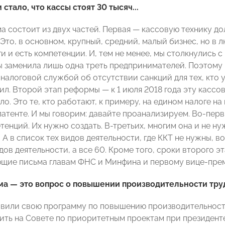
стало, что кассы стоят 30 тысяч...
 состоит из двух частей. Первая — кассовую технику дол
 Это, в основном, крупный, средний, малый бизнес, но в
ги и есть компетенции. И, тем не менее, мы столкнулись 
сы заменила лишь одна треть предпринимателей. Поэтом
налоговой службой об отсутствии санкций для тех, кто 
ил. Второй этап реформы — к 1 июля 2018 года эту кассов
ло. Это те, кто работают, к примеру, на едином налоге на
атенте. И мы говорим: давайте проанализируем. Во-первы
тенций. Их нужно создать. В-третьих, многим она и не н
 А в список тех видов деятельности, где ККТ не нужны, 
дов деятельности, а все 60. Кроме того, сроки второго 
щие письма главам ФНС и Минфина и первому вице-пре
а — это вопрос о повышении производительности труд
вили свою программу по повышению производительности
ить на Совете по приоритетным проектам при президент