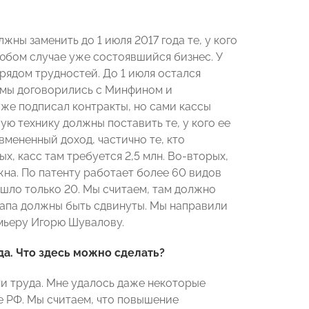
жны заменить до 1 июля 2017 года те, у кого
 любом случае уже состоявшийся бизнес. У
с рядом трудностей. До 1 июля остался
у мы договорились с Минфином и
уже подписал контракты, но сами кассы
ую технику должны поставить те, у кого ее
 вмененный доход, частично те, кто
х, касс там требуется 2,5 млн. Во-вторых,
ужна. По патенту работает более 60 видов
вошло только 20. Мы считаем, там должно
этапа должны быть сдвинуты. Мы направили
мьеру Игорю Шувалову.
а. Что здесь можно сделать?
 труда. Мне удалось даже некоторые
е РФ. Мы считаем, что повышение