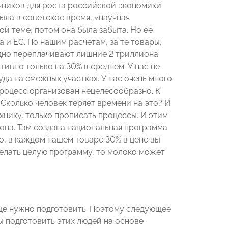
чников для роста российской экономики.
была в советское время, «научная
ой теме, потом она была забыта. Но ее
и ЕС. По нашим расчетам, за те товары,
дно переплачивают лишние 2 триллиона
ивно только на 30% в среднем. У нас не
да на смежных участках. У нас очень много
процесс организован нецелесообразно. К
 Сколько человек теряет времени на это? И
ехнику, только прописать процессы. И этим
ропа. Там создана национальная программа
о, в каждом нашем товаре 30% в цене вы
делать целую программу, то молоко может
еще нужно подготовить. Поэтому следующее
ы подготовить этих людей на основе