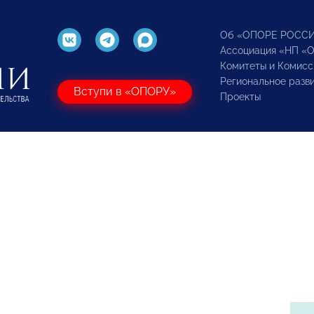
Об «ОПОРЕ РОСС
Ассоциация «НП «
Комитеты и Комисс
Региональное разв
Вступи в «ОПОРУ»
Проекты