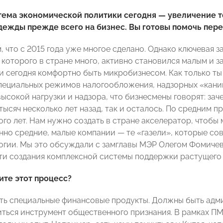
тема экономической политики сегодня — увеличение т
дежды прежде всего на бизнес. Вы готовы помочь пер
 что с 2015 года уже многое сделано. Однако ключевая за
которого в стране много, активно становился малым и з
ии сегодня комфортно быть микробизнесом. Как только т
пециальных режимов налогообложения, надзорных «каник
ысокой нагрузки и надзора, что бизнесмены говорят: зач
тысяч несколько лет назад, так и осталось. По средним п
ного лет. Нам нужно создать в стране акселератор, чтоб
нно средние, малые компании — те «газели», которые с
огии. Мы это обсуждали с замглавы МЭР Олегом Фомичевы
и создания комплексной системы поддержки растущего 
ите этот процесс?
ь специальные финансовые продукты. Должны быть адм
ться инструмент общественного признания. В рамках ПМ