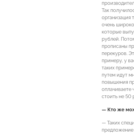
производител
Так получилос
организация т
очень широко
которые выпу
рублей. Потом
прописаны пр
перекуров. Э
примеру, у ва
таких примеро
путем идут мн
повышения пр
оплачиваете 
стоить не 50 
— Кто же мо
— Таких спец
предложение 