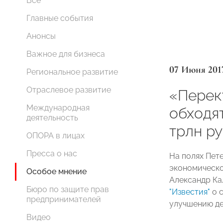
Все
Главные события
Анонсы
Важное для бизнеса
07 Июня 201
Региональное развитие
Отраслевое развитие
«Перек
Международная
обходя
деятельность
трлн ру
ОПОРА в лицах
Пресса о нас
На полях Пет
экономическ
Особое мнение
Александр Ка
Бюро по защите прав
"Известия"
о 
предпринимателей
улучшению де
Видео