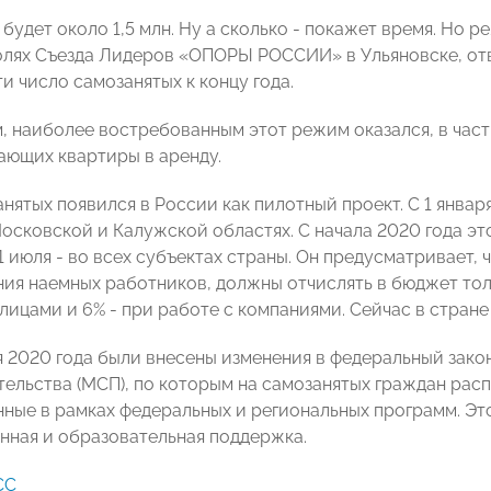
 будет около 1,5 млн. Ну а сколько - покажет время. Но 
олях Съезда Лидеров «ОПОРЫ РОССИИ» в Ульяновске, отве
и число самозанятых к концу года.
м, наиболее востребованным этот режим оказался, в част
дающих квартиры в аренду.
ятых появился в России как пилотный проект. С 1 января
Московской и Калужской областях. С начала 2020 года эт
 1 июля - во всех субъектах страны. Он предусматривает,
ния наемных работников, должны отчислять в бюджет тол
лицами и 6% - при работе с компаниями. Сейчас в стране
я 2020 года были внесены изменения в федеральный закон
ельства (МСП), по которым на самозанятых граждан ра
ные в рамках федеральных и региональных программ. Эт
нная и образовательная поддержка.
СС