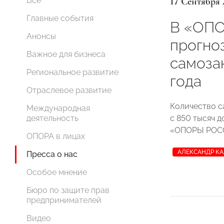
17 Сентября 
Все
Главные события
В «ОП
Анонсы
прогно
Важное для бизнеса
самозан
Региональное развитие
года
Отраслевое развитие
Количество с
Международная
с 850 тысяч д
деятельность
«ОПОРЫ РО
ОПОРА в лицах
АЛЕКСАНДР К
Пресса о нас
Особое мнение
Бюро по защите прав
предпринимателей
Видео