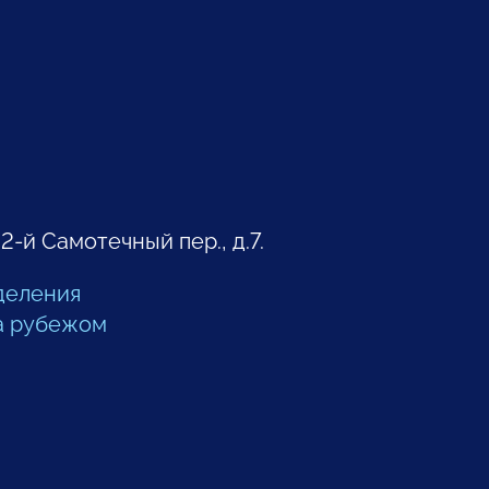
 2-й Самотечный пер., д.7.
деления
а рубежом