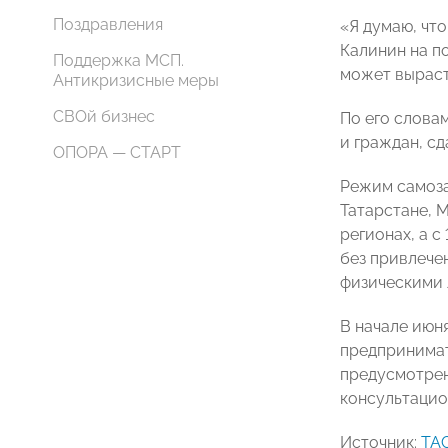
Поздравления
«Я думаю, что
Калинин на п
Поддержка МСП.
может выраст
Антикризисные меры
СВОй бизнес
По его слова
и граждан, с
ОПОРА — СТАРТ
Режим самозан
Татарстане, 
регионах, а с
без привлече
физическими 
В начале июн
предпринимат
предусмотрен
консультацио
Источник:
ТА