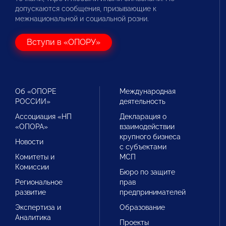
допускаются сообщения, призывающие к
межнациональной и социальной розни.
Вступи в «ОПОРУ»
Об «ОПОРЕ
Международная
РОССИИ»
деятельность
Ассоциация «НП
Декларация о
«ОПОРА»
взаимодействии
крупного бизнеса
Новости
с субъектами
Комитеты и
МСП
Комиссии
Бюро по защите
Региональное
прав
развитие
предпринимателей
Экспертиза и
Образование
Аналитика
Проекты