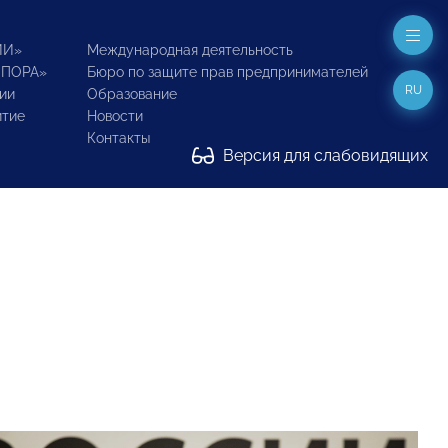
ИИ»
Международная деятельность
ОПОРА»
Бюро по защите прав предпринимателей
RU
ии
Образование
итие
Новости
Контакты
Версия для слабовидящих