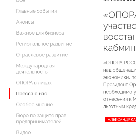
Все
Главные события
«ОПОР
Анонсы
участво
Важное для бизнеса
восста
Региональное развитие
кабми
Отраслевое развитие
«ОПОРА РОСС
Международная
над общенаци
деятельность
экономики, п
ОПОРА в лицах
Президент О
необходимо у
Пресса о нас
отнесения к М
Особое мнение
льготным кред
Бюро по защите прав
АЛЕКСАНДР К
предпринимателей
Видео