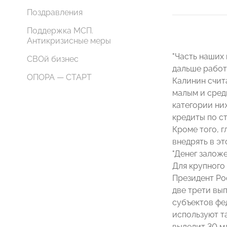
Поздравления
Поддержка МСП.
Антикризисные меры
"Часть наших 
СВОй бизнес
дальше работа
ОПОРА — СТАРТ
Калинин счит
малым и средн
категории ни
кредиты по ст
Кроме того, 
внедрять в эт
"Денег заложе
Для крупного
Президент Р
две трети вы
субъектов фед
используют т
выделит 30 м