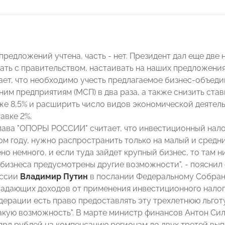
предложений учтена, часть - нет. Президент дал еще две
ть с правительством, настаивать на наших предложениях, 
ает, что необходимо учесть предлагаемое бизнес-объеди
им предприятиям (МСП) в два раза, а также снизить став
же 8,5% и расширить число видов экономической деятель
авке 2%.
глава "ОПОРЫ РОССИИ" считает, что инвестиционный нал
ом году, нужно распространить только на малый и средни
но немного, и если туда зайдет крупный бизнес, то там н
 бизнеса предусмотрены другие возможности", - пояснил 
оссии
Владимир Путин
в послании Федеральному Собран
падающих доходов от применения инвестиционного налогов
ерации есть право предоставлять эту трехлетнюю льготу
акую возможность". В марте министр финансов Антон Си
лрд рублей на компенсацию регионам до двух третей вы