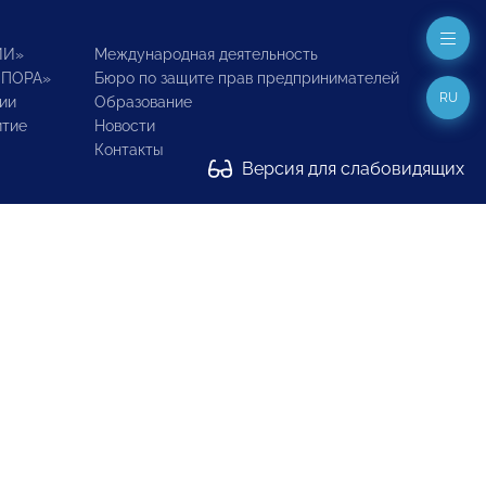
ИИ»
Международная деятельность
ОПОРА»
Бюро по защите прав предпринимателей
RU
ии
Образование
итие
Новости
Контакты
Версия для слабовидящих