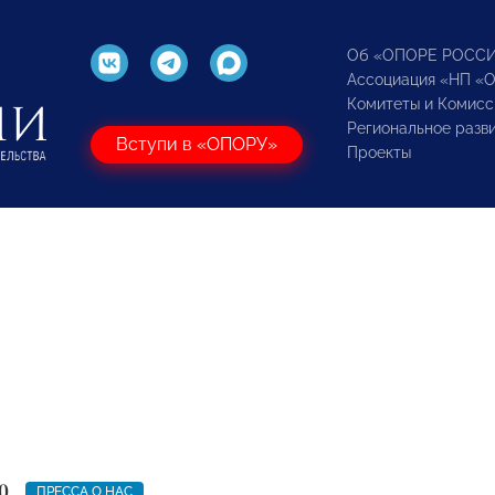
Об «ОПОРЕ РОСС
Ассоциация «НП «
Комитеты и Комисс
Региональное разв
Вступи в «ОПОРУ»
Проекты
0
ПРЕССА О НАС