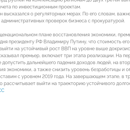
ычета по инвестиционным проектам.
н высказался о регуляторных мерах. По его словам, ва
 административных проверок бизнеса с прокуратурой.
щенациональном плане восстановления экономики, пре
дня президенту РФ Владимиру Путину, что стоимость его
 выйти на устойчивый рост ВВП на уровне выше докризис
ссказывал премьер, включает три этапа реализации. На п
е допустить дальнейшего падения доходов людей, на вто
ия экономики, а также снизить уровень безработицы и о
ставим с уровнем 2019 года. На завершающем этапе, в тр
о рассчитывает выйти на траекторию устойчивого долго
СС