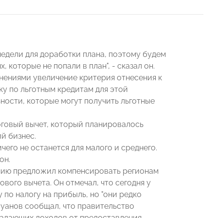
 недели для доработки плана, поэтому будем
которые не попали в план", - сказал он.
нениями увеличение критерия отнесения к
ку по льготным кредитам для этой
ности, которые могут получить льготные
оговый вычет, который планировалось
й бизнес.
ичего не останется для малого и среднего.
он.
ию предложил компенсировать регионам
ого вычета. Он отмечал, что сегодня у
 по налогу на прибыль, но "они редко
луанов сообщал, что правительство
падающих доходов от предоставления