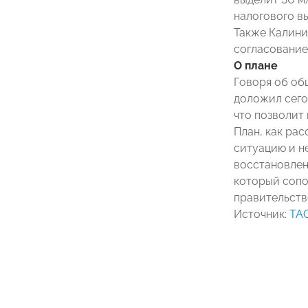
налогового в
Также Калини
согласование
О плане
Говоря об об
доложил сего
что позволит
План, как ра
ситуацию и н
восстановлен
который сопо
правительств
Источник:
ТА