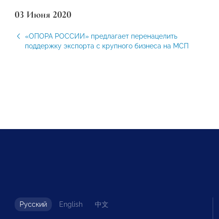
03 Июня 2020
«ОПОРА РОССИИ» предлагает перенацелить
поддержку экспорта с крупного бизнеса на МСП
Русский
English
中文