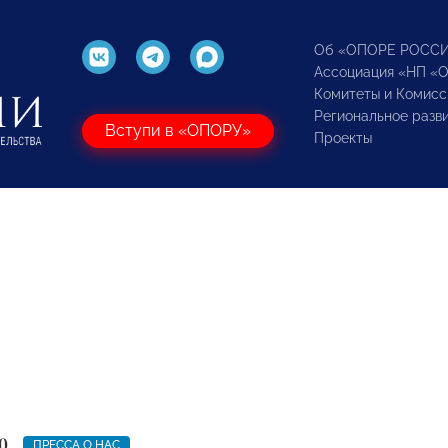
Об «ОПОРЕ РОСС
Ассоциация «НП «
Комитеты и Комисс
Региональное разв
Вступи в «ОПОРУ»
Проекты
0
ПРЕССА О НАС