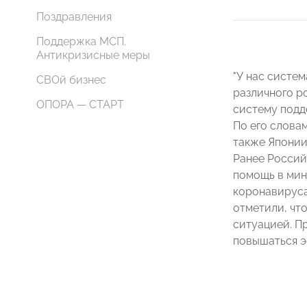
Поздравления
Поддержка МСП.
Антикризисные меры
"У нас систе
СВОй бизнес
различного р
ОПОРА — СТАРТ
систему подде
По его слова
также Японии
Ранее Россий
помощь в мин
коронавируса
отметили, чт
ситуацией. П
повышаться э