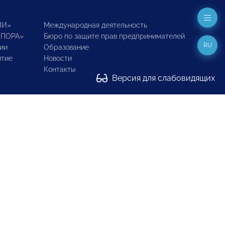
ИИ»
Международная деятельность
ОПОРА»
Бюро по защите прав предпринимателей
RU
ии
Образование
итие
Новости
Контакты
Версия для слабовидящих