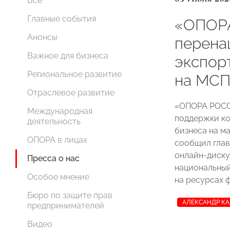
Все
Главные события
«ОПОРА
Анонсы
перена
Важное для бизнеса
экспор
Региональное развитие
на МС
Отраслевое развитие
«ОПОРА РОСС
Международная
поддержки ко
деятельность
бизнеса на м
ОПОРА в лицах
сообщил гла
онлайн-диску
Пресса о нас
национальный
Особое мнение
на ресурсах 
Бюро по защите прав
АЛЕКСАНДР К
предпринимателей
Видео