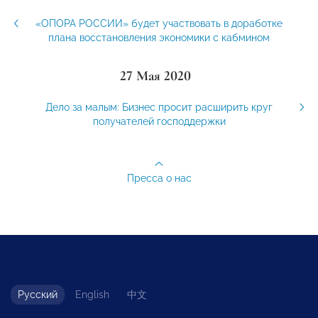
«ОПОРА РОССИИ» будет участвовать в доработке
плана восстановления экономики с кабмином
27 Мая 2020
Дело за малым: Бизнес просит расширить круг
получателей господдержки
Пресса о нас
Русский
English
中文