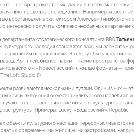
мент — превращение старых зданий в лофты, мастерские, 
значению, продолжает специалист. Например, известный
тью восстановлен архитектором Алексеем Гинзбургом по 
ло интересно получить комплекс необычных апартаменто
 департамента стратегического консалтинга RRG
Татьян
ы культурного наследия становятся важным элементом р
по нескольким направлениям. Это могут быть: креативны
завод, Арт-плей; бизнес-парки — такие пространства фо
аниславского», «Новоспасский»), жилые форматы — при
he Loft, Studio 8).
екты развиваются несколькими путями. Один из них — эт
сны кейсы включения объектов культурного наследия в 
олучают в свое распоряжение объекты культурного насл
фраструктуры. Примеры: Lucky, «Бадаевский», Republic.
тах объекты культурного наследия переосмысливаются не 
овать с современными жилищными застройками, наприм