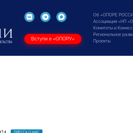
Об «ОПОРЕ РОСС
Ассоциация «НП «
Комитеты и Комисс
Региональное разв
Вступи в «ОПОРУ»
Проекты
024
ПРЕССА О НАС