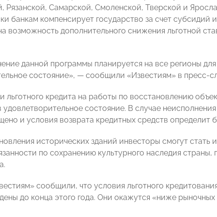
, Рязанской, Самарской, Смоленской, Тверской и Яросл
вки банкам компенсирует государство за счет субсидий и
а возможность дополнительного снижения льготной став
ение данной программы планируется на все регионы для
ельное состояние», — сообщили «Известиям» в пресс-с
и льготного кредита на работы по восстановлению объек
 удовлетворительное состояние. В случае неисполнения
щено и условия возврата кредитных средств определит б
новления исторических зданий инвесторы смогут стать 
язанности по сохранению культурного наследия страны,
а.
вестиям» сообщили, что условия льготного кредитовани
дены до конца этого года. Они окажутся «ниже рыночных 