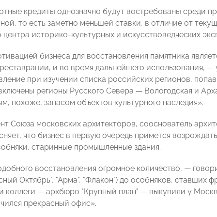
отные кредиты однозначно будут востребованы среди пр
ной, то есть заметно меньшей ставки, в отличие от теку
 центра историко-культурных и искусствоведческих эк
тивацией бизнеса для восстановления памятника являет
 реставрации, и во время дальнейшего использования, — 
вление при изучении списка российских регионов, попавш
 включены регионы Русского Севера — Вологодская и Ар
м, похоже, запасом объектов культурного наследия».
нт Союза московских архитекторов, сооснователь архи
няет, что бизнес в первую очередь примется возрождать
обняки, старинные промышленные здания.
добного восстановления огромное количество, — говори
сный Октябрь", "Арма", "Флакон") до особняков, ставших
и коллеги — архбюро "Крупный план" — выкупили у Моск
учился прекрасный офис».