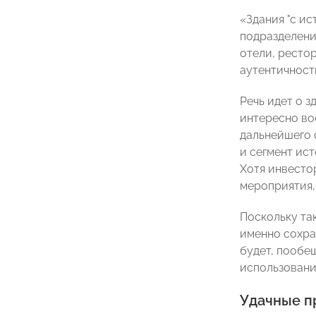
«Здания "с и
подразделен
отели, ресто
аутентичности
Речь идет о з
интересно вос
дальнейшего 
и сегмент ист
Хотя инвестор
мероприятия,
Поскольку та
именно сохра
будет, пообе
использовани
Удачные 