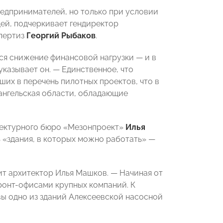
едпринимателей, но только при условии
щей, подчеркивает гендиректор
спертиз
Георгий Рыбаков
.
ся снижение финансовой нагрузки — и в
указывает он. — Единственное, что
их в перечень пилотных проектов, что в
хангельская области, обладающие
тектурного бюро «Мезонпроект»
Илья
 «здания, в которых можно работать» —
т архитектор Илья Машков. — Начиная от
 фронт-офисами крупных компаний. К
вы одно из зданий Алексеевской насосной