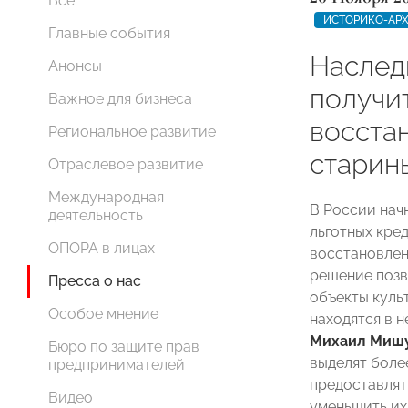
Все
ИСТОРИКО-АРХ
Главные события
Наслед
Анонсы
получи
Важное для бизнеса
восста
Региональное развитие
старин
Отраслевое развитие
Международная
В России нач
деятельность
льготных кре
ОПОРА в лицах
восстановлен
решение позв
Пресса о нас
объекты куль
Особое мнение
находятся в 
Михаил Миш
Бюро по защите прав
выделят боле
предпринимателей
предоставлят
Видео
уменьшить их