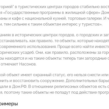
сторией" в туристических центрах городов стабильно во
ия «Государственные программы в жилищной сфере» До
раны и кафе с национальной кухней, торговые галереи. И
, тем сильнее к таким объектам интерес у туристов».
даниях в исторических центрах городов, о городских и за
станавливать, как правило, те объекты, которые находят
современного использования. Проще всего найти инвест
орических усадеб. Они, как правило, расположены за гор
ы находятся и на такие объекты: теперь там загородные 
 отмечает Насонов.
кой объект имеет охранный статус, его нельзя снести ил
нить и восстановить сооружение. Дополнительных барье
щали в Дом.РФ. В отношении религиозных объектов есть 
я, поэтому такие объекты не попадут под действие прог
примеры