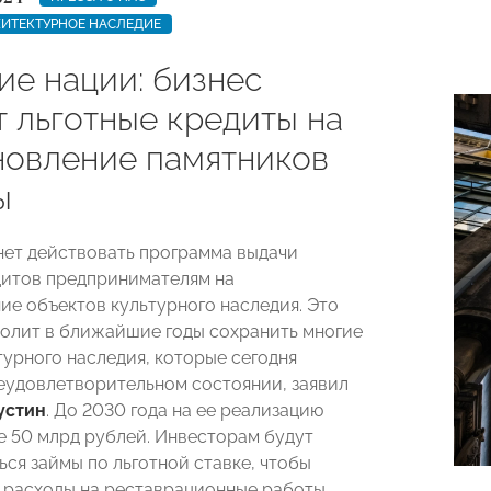
ИТЕКТУРНОЕ НАСЛЕДИЕ
ие нации: бизнес
т льготные кредиты на
новление памятников
ы
нет действовать программа выдачи
дитов предпринимателям на
ие объектов культурного наследия. Это
олит в ближайшие годы сохранить многие
турного наследия, которые сегодня
неудовлетворительном состоянии, заявил
устин
. До 2030 года на ее реализацию
е 50 млрд рублей. Инвесторам будут
ься займы по льготной ставке, чтобы
 расходы на реставрационные работы.