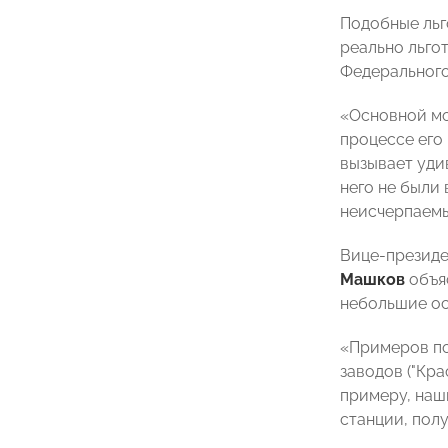
Подобные льг
реально льгот
Федерального
«Основной мо
процессе его
вызывает уди
него не были
неисчерпаемы
Вице-президе
Машков
объяс
небольшие ос
«Примеров по
заводов ("Кра
примеру, наш
станции, пол