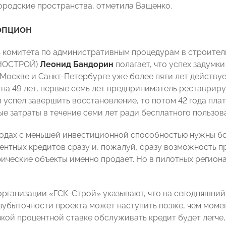
ородские пространства, отметила Ващенко.
опцион
 комитета по административным процедурам в строител
(НОСТРОЙ)
Леонид Бандорин
полагает, что успех задумки
Москве и Санкт-Петербурге уже более пяти лет действует
а на 49 лет, первые семь лет предприниматель реставрир
и успел завершить восстановление, то потом 42 года плат
е затраты в течение семи лет ради бесплатного пользова
родах с меньшей инвестиционной способностью нужны бо
ентных кредитов сразу и, пожалуй, сразу возможность п
ические объекты именно продает. Но в пилотных регион
организации «ГСК-Строй» указывают, что на сегодняшний 
езубыточности проекта может наступить позже, чем момен
зкой процентной ставке обслуживать кредит будет легче