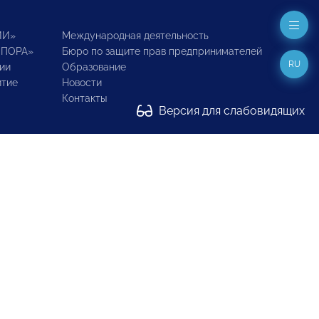
ИИ»
Международная деятельность
ОПОРА»
Бюро по защите прав предпринимателей
RU
ии
Образование
итие
Новости
Контакты
Версия для слабовидящих