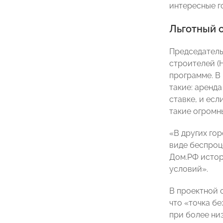
интересные г
Льготный 
Председатель
строителей 
программе. В 
такие: аренд
ставке, и есл
такие огромны
«В других го
виде беспроц
Дом.РФ истор
условий».
В проектной 
что «точка б
при более ни