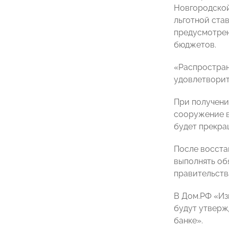
Новгородской
льготной ста
предусмотрен
бюджетов.
«Распростран
удовлетворит
При получени
сооружение в
будет прекра
После восста
выполнять об
правительств
В Дом.РФ «Из
будут утверж
банке».