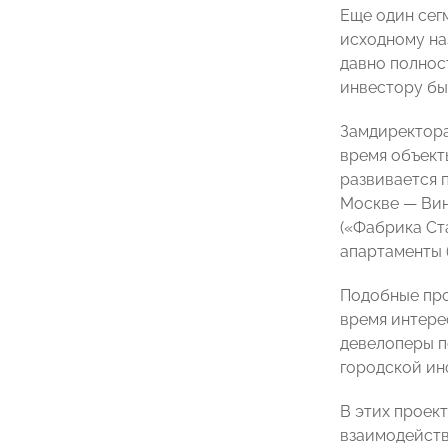
Еще один сег
исходному на
давно полнос
инвестору бы
Замдиректора
время объект
развивается 
Москве — Вин
(«Фабрика Ст
апартаменты (T
Подобные про
время интере
девелоперы п
городской ин
В этих проек
взаимодейств