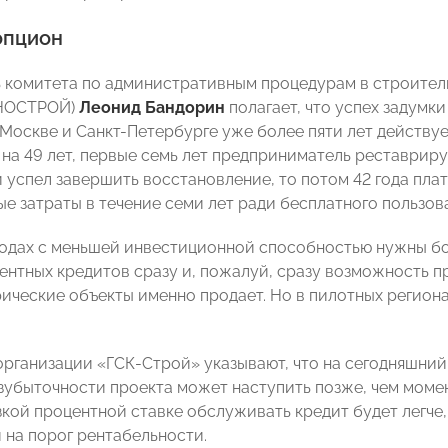
опцион
 комитета по административным процедурам в строител
(НОСТРОЙ)
Леонид Бандорин
полагает, что успех задумки
Москве и Санкт-Петербурге уже более пяти лет действует
а на 49 лет, первые семь лет предприниматель реставрир
и успел завершить восстановление, то потом 42 года плат
е затраты в течение семи лет ради бесплатного пользова
родах с меньшей инвестиционной способностью нужны бо
ентных кредитов сразу и, пожалуй, сразу возможность п
ические объекты именно продает. Но в пилотных регион
организации «ГСК-Строй» указывают, что на сегодняшний 
езубыточности проекта может наступить позже, чем момен
зкой процентной ставке обслуживать кредит будет легче
 на порог рентабельности.