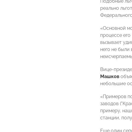
Подобные льг
реально льгот
Федерального
«Основной мо
процессе его
вызывает уди
него не были
неисчерпаемы
Вице-президе
Машков
объяс
небольшие ос
«Примеров по
заводов ("Кра
примеру, наш
станции, пол
Еще один сег