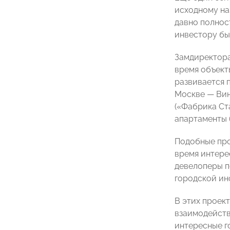
исходному на
давно полнос
инвестору бы
Замдиректора
время объект
развивается 
Москве — Вин
(«Фабрика Ст
апартаменты (T
Подобные про
время интере
девелоперы п
городской ин
В этих проек
взаимодейств
интересные г