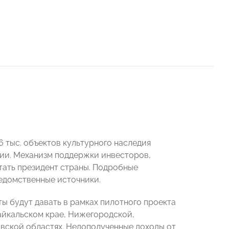
6 тыс. объектов культурного наследия
янии. Механизм поддержки инвесторов,
тать президент страны. Подробные
едомственные источники.
ы будут давать в рамках пилотного проекта
айкальском крае, Нижегородской,
авской областях. Недополученные доходы от