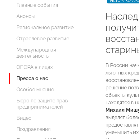
ИСТОРИКО-АРХ
Главные события
Наслед
Анонсы
получи
Региональное развитие
восста
Отраслевое развитие
старин
Международная
деятельность
В России нач
ОПОРА в лицах
льготных кре
Пресса о нас
восстановлен
решение позв
Особое мнение
объекты куль
Бюро по защите прав
находятся в 
предпринимателей
Михаил Миш
выделят боле
Видео
предоставлят
Поздравления
уменьшить их