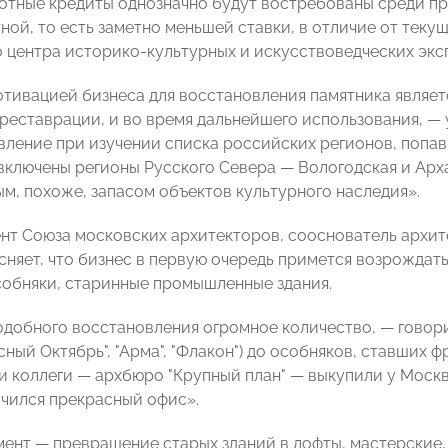
отные кредиты однозначно будут востребованы среди пр
ной, то есть заметно меньшей ставки, в отличие от теку
 центра историко-культурных и искусствоведческих эк
тивацией бизнеса для восстановления памятника являет
 реставрации, и во время дальнейшего использования, — 
вление при изучении списка российских регионов, попавш
 включены регионы Русского Севера — Вологодская и Ар
м, похоже, запасом объектов культурного наследия».
нт Союза московских архитекторов, сооснователь архи
няет, что бизнес в первую очередь примется возрождать
обняки, старинные промышленные здания.
добного восстановления огромное количество, — говори
сный Октябрь", "Арма", "Флакон") до особняков, ставших
и коллеги — архбюро "Крупный план" — выкупили у Моск
учился прекрасный офис».
мент — превращение старых зданий в лофты, мастерские, 