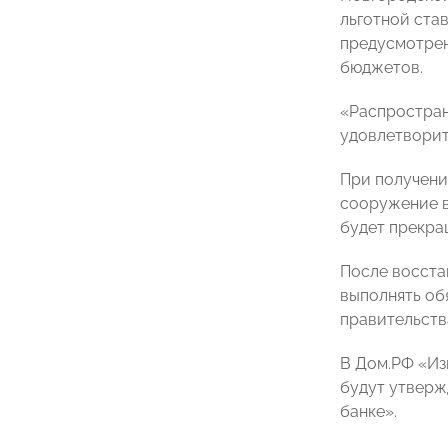
льготной ста
предусмотрен
бюджетов.
«Распростран
удовлетворит
При получени
сооружение в
будет прекра
После восста
выполнять об
правительств
В Дом.РФ «Из
будут утверж
банке».