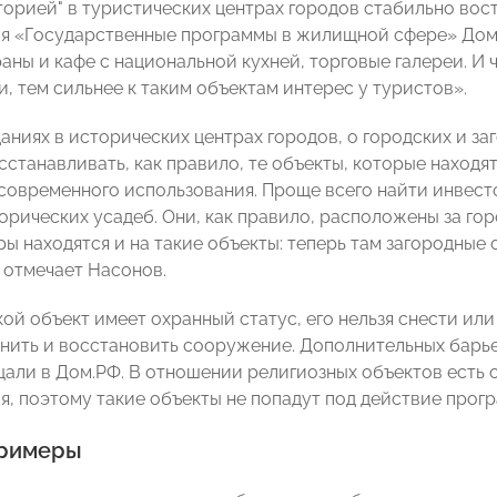
сторией" в туристических центрах городов стабильно во
ия «Государственные программы в жилищной сфере» До
раны и кафе с национальной кухней, торговые галереи. И
, тем сильнее к таким объектам интерес у туристов».
даниях в исторических центрах городов, о городских и за
станавливать, как правило, те объекты, которые находят
современного использования. Проще всего найти инвест
орических усадеб. Они, как правило, расположены за гор
ы находятся и на такие объекты: теперь там загородные 
 отмечает Насонов.
кой объект имеет охранный статус, его нельзя снести ил
нить и восстановить сооружение. Дополнительных барье
щали в Дом.РФ. В отношении религиозных объектов есть 
я, поэтому такие объекты не попадут под действие прог
примеры