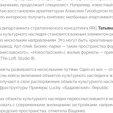
значению, продолжает специалист. Например, известный
тью восстановлен архитектором Алексеем Гинзбургом по 
ло интересно получить комплекс необычных апартаменто
 департамента стратегического консалтинга RRG
Татьян
ы культурного наследия становятся важным элементом р
по нескольким направлениям. Это могут быть: креативны
завод, Арт-плей; бизнес-парки — такие пространства фо
аниславского», «Новоспасский»), жилые форматы — при
he Loft, Studio 8).
екты развиваются несколькими путями. Один из них — эт
сны кейсы включения объектов культурного наследия в 
олучают в свое распоряжение объекты культурного насл
фраструктуры. Примеры: Lucky, «Бадаевский», Republic.
тах объекты культурного наследия переосмысливаются не 
овать с современными жилищными застройками, наприм
ородские пространства, отметила Ващенко.