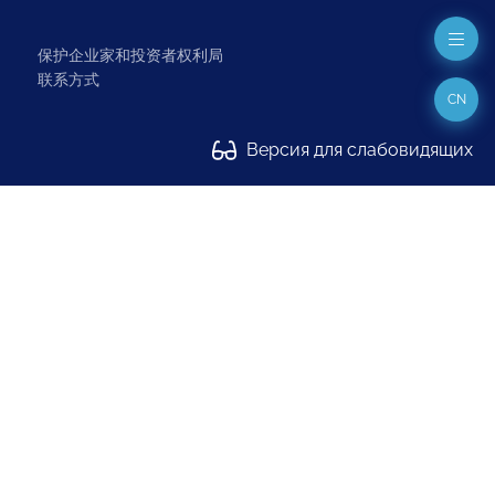
保护企业家和投资者权利局
联系方式
CN
Версия для слабовидящих