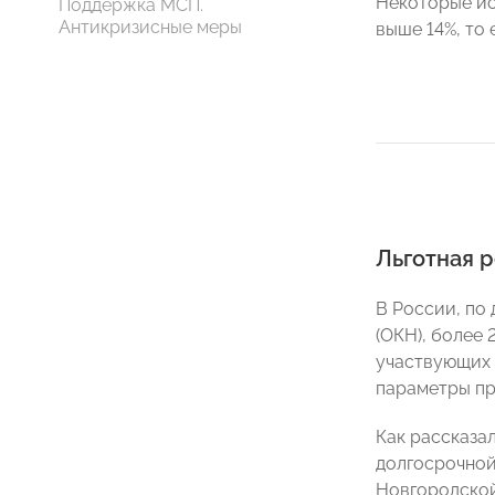
Некоторые ис
Поддержка МСП.
Антикризисные меры
выше 14%, то
Льготная 
В России, по
(ОКН), более
участвующих 
параметры пр
Как рассказа
долгосрочной
Новгородской