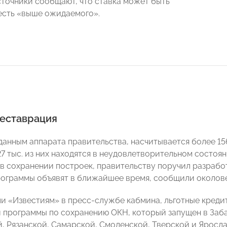
точники сообщают, что ставка может быть
 есть «выше ожидаемого».
реставрация
 данным аппарата правительства, насчитывается более 15
 27 тыс. из них находятся в неудовлетворительном состо
в сохранении построек, правительству поручил разрабо
ограммы объявят в ближайшее время, сообщили околов
ли «Известиям» в пресс-службе кабмина, льготные кредит
 программы по сохранению ОКН, который запущен в Заб
, Рязанской, Самарской, Смоленской, Тверской и Яросл