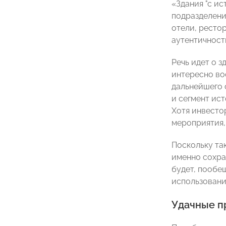
«Здания "с и
подразделен
отели, ресто
аутентичности
Речь идет о з
интересно вос
дальнейшего 
и сегмент ист
Хотя инвестор
мероприятия,
Поскольку та
именно сохра
будет, пообе
использовани
Удачные 