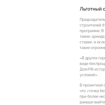
Льготный 
Председатель
строителей 
программе. В 
такие: аренд
ставке, и есл
такие огромны
«В других го
виде беспроц
Дом.РФ истор
условий».
В проектной 
что «точка б
при более ни
раньше выйти