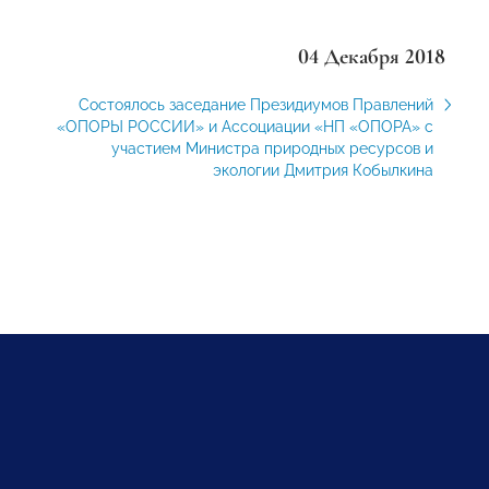
04 Декабря 2018
Состоялось заседание Президиумов Правлений
«ОПОРЫ РОССИИ» и Ассоциации «НП «ОПОРА» с
участием Министра природных ресурсов и
экологии Дмитрия Кобылкина