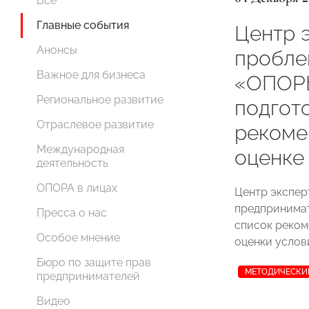
Все
Главные события
Центр 
Анонсы
пробле
Важное для бизнеса
«ОПОР
Региональное развитие
подгот
Отраслевое развитие
рекоме
Международная
оценке
деятельность
ОПОРА в лицах
Центр экспер
предпринима
Пресса о нас
список реком
Особое мнение
оценки услови
Бюро по защите прав
МЕТОДИЧЕСКИ
предпринимателей
Видео