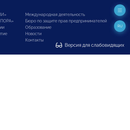
ИИ»
Международная деятельность
ОПОРА»
Бюро по защите прав предпринимателей
RU
ии
Образование
итие
Новости
Контакты
Версия для слабовидящих