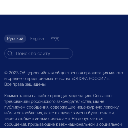
Русский
English
中文
© 2023 Общероссийская общественная организация малого
и среднего предпринимательства «ОПОРА РОССИИ».
Все права защищены.
Комментарии на сайте проходят модерацию. Согласно
требованиям российского законодательства, мы не
публикуем сообщения, содержащие нецензурную лексику
и/или оскорбления, даже в случае замены букв точками,
тире и любыми иными символами. Не допускаются
сообщения, призывающие к межнациональной и социальной