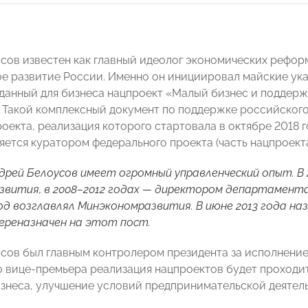
сов известен как главный идеолог экономических рефор
е развитие России. Именно он инициировал майские ука
данный для бизнеса нацпроект «Малый бизнес и поддер
 Такой комплексный документ по поддержке российского
оекта, реализация которого стартовала в октябре 2018 г
ется куратором федерального проекта (часть нацпроекта
дрей Белоусов имеет огромный управленческий опыт. В
вития, в 2008–2012 годах — директором департамента
 год возглавлял Минэкономразвития. В июне 2013 года н
переназначен на этот пост.
сов был главным контролером президента за исполнением
о вице-премьера реализация нацпроектов будет проходит
изнеса, улучшение условий предпринимательской деятель