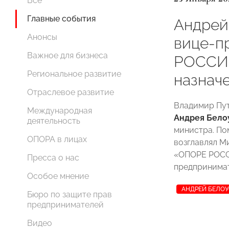
Все
Главные события
Андрей
Анонсы
вице-п
Важное для бизнеса
РОССИИ
Региональное развитие
назнач
Отраслевое развитие
Владимир Пут
Международная
Андрея Бело
деятельность
министра. По
ОПОРА в лицах
возглавлял М
«ОПОРЕ РОССИ
Пресса о нас
предпринимат
Особое мнение
АНДРЕЙ БЕЛО
Бюро по защите прав
предпринимателей
Видео