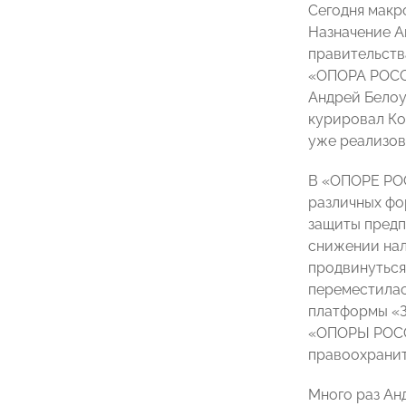
Сегодня макр
Назначение А
правительств
«ОПОРА РОССИ
Андрей Белоу
курировал Ко
уже реализов
В «ОПОРЕ РОС
различных фо
защиты предп
снижении нал
продвинуться 
переместилас
платформы «З
«ОПОРЫ РОССИ
правоохранит
Много раз Ан