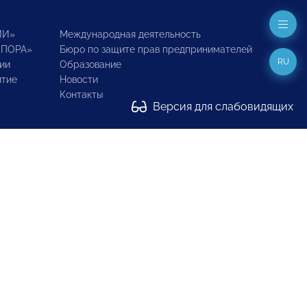
ИИ»
Международная деятельность
ОПОРА»
Бюро по защите прав предпринимателей
RU
ии
Образование
итие
Новости
Контакты
Версия для слабовидящих