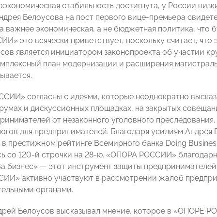
оэкономическая стабильность достигнута, у России низк
ндрея Белоусова на пост первого вице-премьера свидетел
а важнее экономическая, а не бюджетная политика, что б
И» это всячески приветствует, поскольку считает, что
сов является инициатором законопроекта об участии кру
мплексный план модернизации и расширения магистраль
ывается.
СИИ» согласны с идеями, которые неоднократно выска
румах и дискуссионных площадках, на закрытых совещани
ринимателей от незаконного уголовного преследования,
огов для предпринимателей. Благодаря усилиям Андрея
в престижном рейтинге Всемирного банка Doing Business 
ь со 120-й строчки на 28-ю. «ОПОРА РОССИИ» благодар
а бизнес» — этот инструмент защиты предпринимателей
И» активно участвуют в рассмотрении жалоб предприн
ельными органами.
дрей Белоусов высказывал мнение, которое в «ОПОРЕ Р