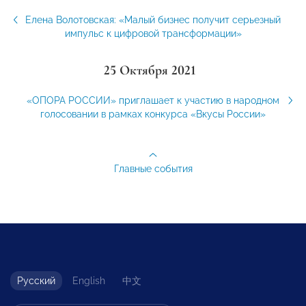
Елена Волотовская: «Малый бизнес получит серьезный
импульс к цифровой трансформации»
25 Октября 2021
«ОПОРА РОССИИ» приглашает к участию в народном
голосовании в рамках конкурса «Вкусы России»
Главные события
Русский
English
中文