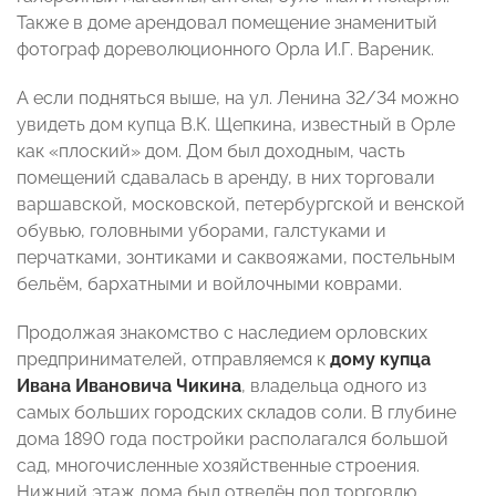
Также в доме арендовал помещение знаменитый
фотограф дореволюционного Орла И.Г. Вареник.
А если подняться выше, на ул. Ленина 32/34 можно
увидеть дом купца В.К. Щепкина, известный в Орле
как «плоский» дом. Дом был доходным, часть
помещений сдавалась в аренду, в них торговали
варшавской, московской, петербургской и венской
обувью, головными уборами, галстуками и
перчатками, зонтиками и саквояжами, постельным
бельём, бархатными и войлочными коврами.
Продолжая знакомство с наследием орловских
предпринимателей, отправляемся к
дому купца
Ивана Ивановича Чикина
, владельца одного из
самых больших городских складов соли. В глубине
дома 1890 года постройки располагался большой
сад, многочисленные хозяйственные строения.
Нижний этаж дома был отведён под торговлю,