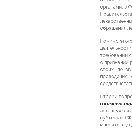
органами, в 
Правительств
лекарственны
обращения ле
Помимо этого
деятельности
требований с
о признании 
своих членов
проведения н
средств (стат
Второй вопро
в компенсац
аптечных орг
субъектах РФ
мнению, эту 