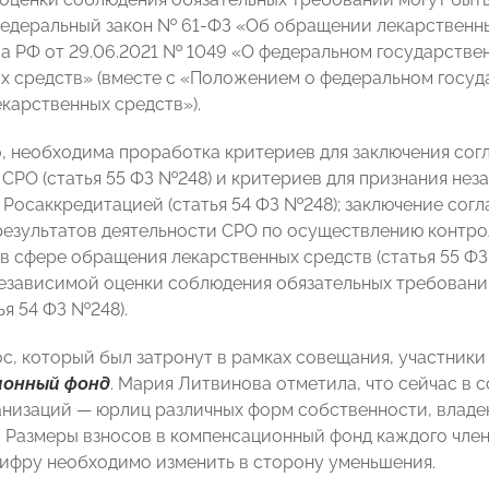
Федеральный закон № 61-ФЗ ‎«Об обращении лекарственн
а РФ от 29.06.2021 № 1049 «О федеральном государствен
х средств» (вместе с «Положением о федеральном госуда
карственных средств»).
, необходима проработка критериев для заключения сог
 СРО (статья 55 ФЗ №248) и критериев для признания не
 Росаккредитацией (статья 54 ФЗ №248); заключение сог
результатов деятельности СРО по осуществлению контро
 в сфере обращения лекарственных средств (статья 55 Ф
езависимой оценки соблюдения обязательных требован
ья 54 ФЗ №248).
с, который был затронут в рамках совещания, участник
ионный фонд
.
Мария Литвинова отметила, что сейчас в 
анизаций — юрлиц различных форм собственности, влад
. Размеры взносов в компенсационный фонд каждого члена
цифру необходимо изменить в сторону уменьшения.