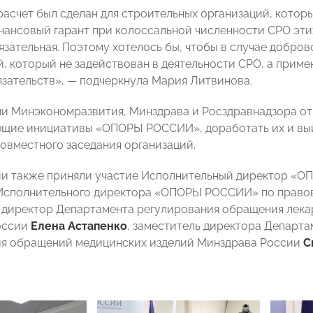
расчет был сделан для строительных организаций, котор
инансовый гарант при колоссальной численности СРО эти
язательная. Поэтому хотелось бы, чтобы в случае доброво
й, который не задействован в деятельности СРО, а приме
зательств», — подчеркнула Мария Литвинова.
ли
Минэкономразвития,
Минздрава и Росздравнадзора от
щие инициативы «ОПОРЫ РОССИИ», доработать их и выйт
овместного заседания организаций.
ии также приняли участие Исполнительный директор 
Исполнительного директора «ОПОРЫ РОССИИ» по право
, директор Департамента регулирования обращения лека
оссии
Елена Астапенко
, заместитель директора Департа
ия обращений медицинских изделий Минздрава России
С