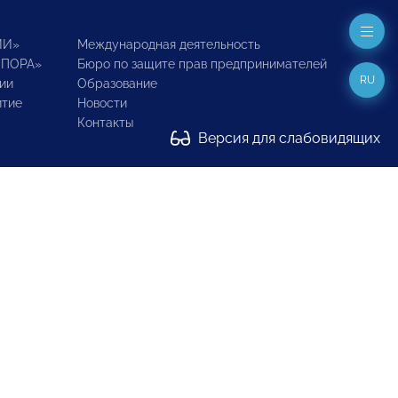
ИИ»
Международная деятельность
ОПОРА»
Бюро по защите прав предпринимателей
RU
ии
Образование
итие
Новости
Контакты
Версия для слабовидящих