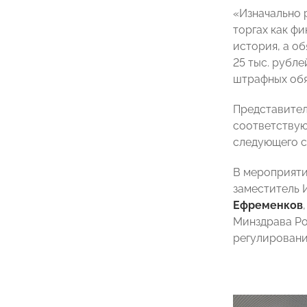
«Изначально 
торгах как ф
история, а об
25 тыс. рубле
штрафных обя
Представите
соответствую
следующего с
В мероприят
заместитель 
Ефременков
Минздрава Р
регулирован