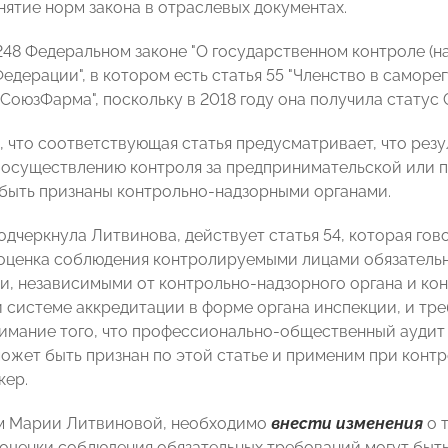
нятие
норм закона в отраслевых документах.
 248 Федеральном законе "О государственном контроле (н
едерации", в котором есть статья 55 "Членство в саморе
СоюзФарма", поскольку в 2018 году она получила статус 
, что соответствующая статья предусматривает, что рез
 осуществлению контроля за предпринимательской или 
 быть признаны контрольно-надзорными органами.
подчеркнула Литвинова, действует статья 54, которая го
оценка соблюдения контролируемыми лицами обязатель
и, независимыми от контрольно-надзорного органа и ко
 системе аккредитации в форме органа инспекции, и тре
имание того, что профессионально-общественный аудит
ожет быть признан по этой статье и применим при конт
кер.
ам Марии Литвиновой, необходимо
внести изменения
о 
оценки соблюдения обязательных требований могут быт