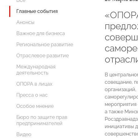
Все
Главные события
«ОПОРА
Анонсы
предло
Важное для бизнеса
соверш
Региональное развитие
саморе
Отраслевое развитие
отрасл
Международная
деятельность
В центральн
совещание, п
ОПОРА в лицах
организаций,
Пресса о нас
саморегулиро
мероприятия 
Особое мнение
а также Минэ
Бюро по защите прав
Росздравнадз
предпринимателей
инициативы д
совершенство
Видео