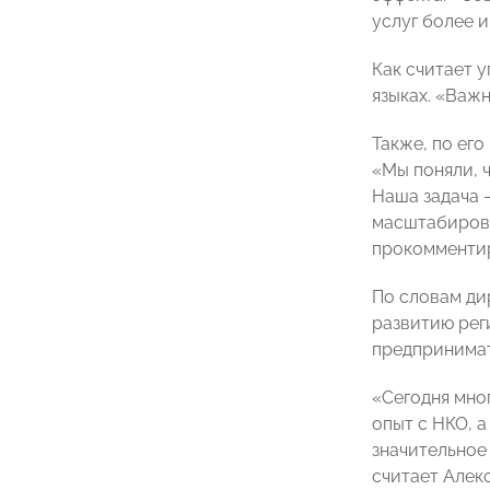
услуг более 
Как считает 
языках. «Важ
Также, по ег
«Мы поняли, 
Наша задача 
масштабирова
прокомменти
По словам ди
развитию ре
предпринимате
«Сегодня мно
опыт с НКО, 
значительное
считает Алек