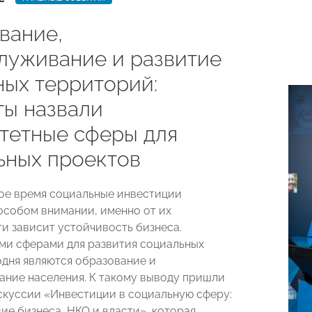
вание,
луживание и развитие
ных территорий:
ты назвали
тетные сферы для
ьных проектов
ое время социальные инвестиции
особом внимании, именно от их
и зависит устойчивость бизнеса.
и сферами для развития социальных
одня являются образование и
ние населения. К такому выводу пришли
скуссии «Инвестиции в социальную сферу:
ие бизнеса, НКО и власти», которая