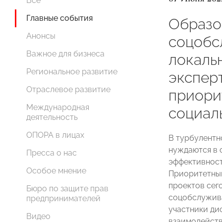
Все
Главные события
Образо
Анонсы
соцобс
Важное для бизнеса
локаль
Региональное развитие
экспер
Отраслевое развитие
приори
Международная
социал
деятельность
ОПОРА в лицах
В турбулентн
нуждаются в 
Пресса о нас
эффективност
Особое мнение
Приоритетным
проектов сег
Бюро по защите прав
соцобслужива
предпринимателей
участники ди
Видео
взаимодейств