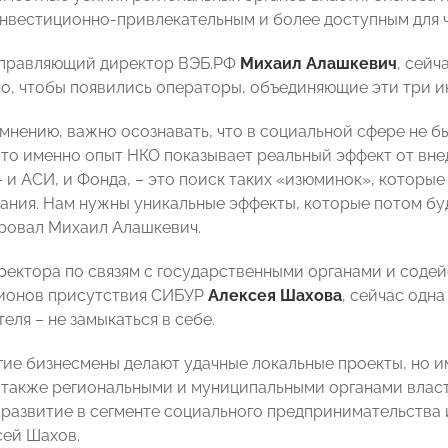
инвестиционно-привлекательным и более доступным для ч
управляющий директор ВЭБ.РФ
Михаил Алашкевич
, сейч
но, чтобы появились операторы, объединяющие эти три и
о мнению, важно осознавать, что в социальной сфере не 
что именно опыт НКО показывает реальный эффект от вне
– и АСИ, и Фонда, – это поиск таких «изюминок», которы
ния. Нам нужны уникальные эффекты, которые потом буд
ровал Михаил Алашкевич.
ректора по связям с государственными органами и сод
гионов присутствия СИБУР
Алексея Шахова
, сейчас одн
ля – не замыкаться в себе.
гие бизнесмены делают удачные локальные проекты, но и
а также региональными и муниципальными органами власт
 развитие в сегменте социального предпринимательства 
сей Шахов.