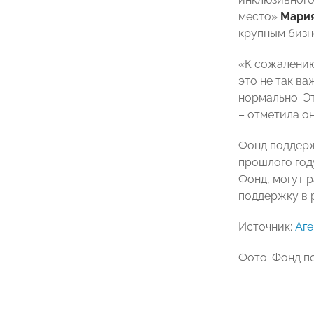
место»
Мария
крупным бизн
«К сожалению
это не так ва
нормально. Эт
– отметила он
Фонд поддерж
прошлого год
Фонд, могут 
поддержку в 
Источник:
Аге
Фото: Фонд п