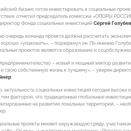
ийский бизнес готов инвестировать в социальные проект
тствия, отметил председатель комиссии «ОПОРЫ РОССИ
директор Фонда социальных инвестиций
Сергей Голубе
ою очередь команда проекта должна рассчитать экономи
о хорошо «упаковать», – подчеркнул он. По мнению Голу
иальных проектов являются образование и соцобслужива
предпринимательство – новый и мощный вектор развити
 и свою собственную жизнь к лучшему», – уверен дирек
йнер
.
, актуальность социальных инвестиций сегодня высока ка
 тем фактором, что традиционные глобальные инвестиции
ентированные на развитие локальных территорий, – наоб
ер.
оциальные проекты меняют окружающую среду, участника
 кафе «Огурцы» и инклюзивных мастерских «Простые ве