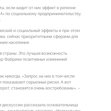
ы, если видит от них эффект в регионе
И» по социальному предпринимательству,
в
.
ческий и социальный эффекты и при этом
бева, сейчас приоритетными сферами для
ние населения.
я страны. Это лучшая возможность
тор Фабрики позитивных изменений
к никогда. «Запрос на них в том числе
 показывают серьезные риски. А вот
орот, становятся очень востребованы», –
м дискуссии рассказала основательница
щи», соучредитель кластера «Нормальное