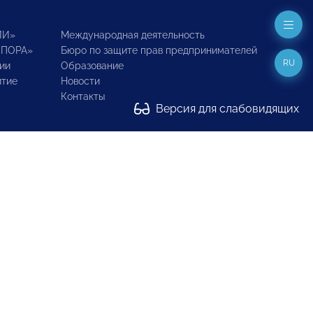
ИИ»
Международная деятельность
ОПОРА»
Бюро по защите прав предпринимателей
RU
ии
Образование
итие
Новости
Контакты
Версия для слабовидящих