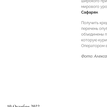
широкого при
мирового уро
Сафарян
.
Получить кре
перечень опу
объединены п
которую кур
Оператором 
Фото: Алекса
10 Октября 2022