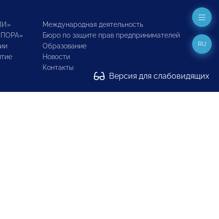
ИИ»
Международная деятельность
ОПОРА»
Бюро по защите прав предпринимателей
RU
ии
Образование
итие
Новости
Контакты
Версия для слабовидящих