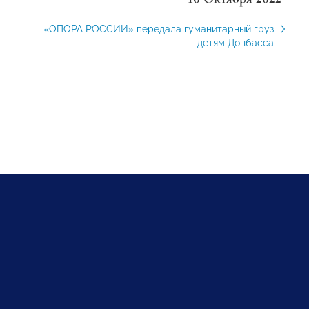
«ОПОРА РОССИИ» передала гуманитарный груз
детям Донбасса