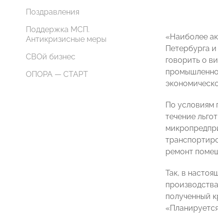
Поздравления
Поддержка МСП.
«Наиболее ак
Антикризисные меры
Петербурга и
СВОй бизнес
говорить о в
промышленной
ОПОРА — СТАРТ
экономическо
По условиям 
течение льгот
микропредпри
транспортиро
ремонт помещ
Так, в насто
производства
полученный к
«Планируется