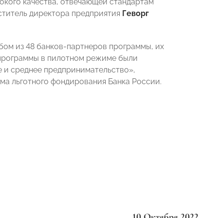
окого качества, отвечающей стандартам
еститель директора предприятия
Геворг
бом из 48 банков-партнеров программы, их
 программы в пилотном режиме были
е и среднее предпринимательство»,
мма льготного фондирования Банка России.
10 Октября 2022