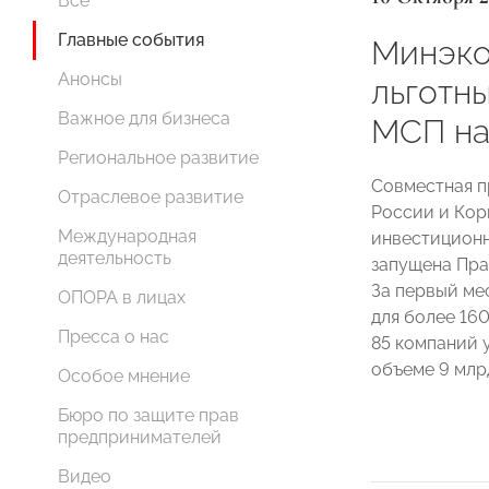
Все
Главные события
Минэко
Анонсы
льготн
Важное для бизнеса
МСП на
Региональное развитие
Совместная п
Отраслевое развитие
России и Кор
Международная
инвестиционн
деятельность
запущена Пра
За первый ме
ОПОРА в лицах
для более 160
Пресса о нас
85 компаний 
объеме 9 млр
Особое мнение
Бюро по защите прав
предпринимателей
Видео