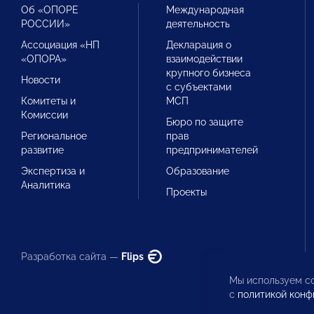
Об «ОПОРЕ
Международная
РОССИИ»
деятельность
Ассоциация «НП
Декларация о
«ОПОРА»
взаимодействии
крупного бизнеса
Новости
с субъектами
Комитеты и
МСП
Комиссии
Бюро по защите
Региональное
прав
развитие
предпринимателей
Экспертиза и
Образование
Аналитика
Проекты
Разработка сайта —
Flips
Мы используем co
с
политикой конф