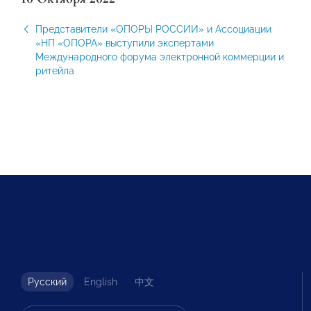
Представители «ОПОРЫ РОССИИ» и Ассоциации
«НП «ОПОРА» выступили экспертами
Международного форума электронной коммерции и
ритейла
Русский
English
中文