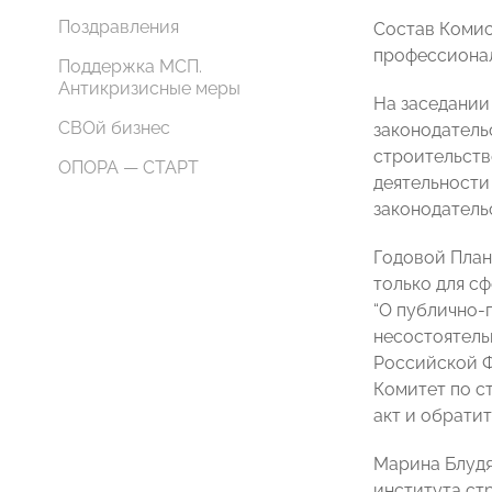
Поздравления
Состав Комис
профессионал
Поддержка МСП.
Антикризисные меры
На заседании
СВОй бизнес
законодатель
строительств
ОПОРА — СТАРТ
деятельности
законодатель
Годовой План
только для с
“О публично-
несостоятель
Российской Ф
Комитет по с
акт и обрати
Марина Блудя
института ст