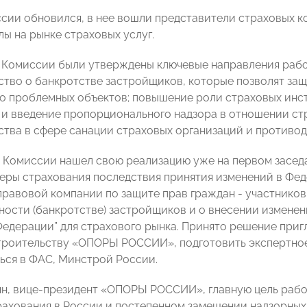
сии обновился, в нее вошли представители страховых 
ы на рынке страховых услуг.
 Комиссии были утверждены ключевые направления работ
ство о банкротстве застройщиков, которые позволят за
о проблемных объектов; повышение роли страховых инс
 и введение пропорционального надзора в отношении с
ства в сфере санации страховых организаций и противо
 Комиссии нашел свою реализацию уже на первом засед
феры страхования последствия принятия изменений в Феде
правовой компании по защите прав граждан - участников
ности (банкротстве) застройщиков и о внесении изменен
едерации” для страхового рынка. Принято решение пригл
троительству «ОПОРЫ РОССИИ», подготовить экспертное
ться в ФАС, Минстрой России.
н, вице-президент «ОПОРЫ РОССИИ», главную цель раб
рахования в России и постепенном замещении надзорны