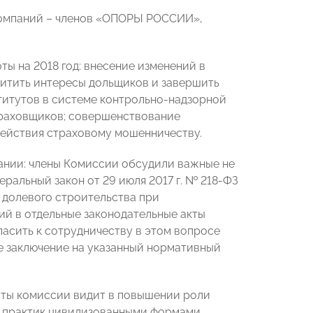
компаний – членов «ОПОРЫ РОССИИ»,
ы на 2018 год: внесение изменений в
щитить интересы дольщиков и завершить
титутов в системе контрольно-надзорной
траховщиков; совершенствование
действия страховому мошенничеству.
ании: члены Комиссии обсудили важные не
ральный закон от 29 июля 2017 г. № 218-ФЗ
 долевого строительства при
ий в отдельные законодательные акты
асить к сотрудничеству в этом вопросе
 заключение на указанный нормативный
оты комиссии видит в повышении роли
х практик цивилизованными формами