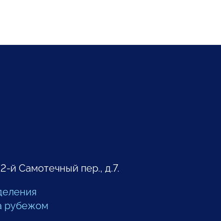
 2-й Самотечный пер., д.7.
деления
а рубежом