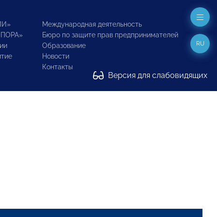
ИИ»
Международная деятельность
ОПОРА»
Бюро по защите прав предпринимателей
RU
ии
Образование
итие
Новости
Контакты
Версия для слабовидящих