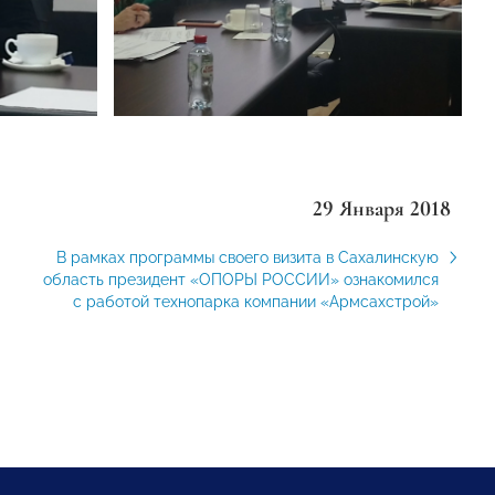
29 Января 2018
В рамках программы своего визита в Сахалинскую
область президент «ОПОРЫ РОССИИ» ознакомился
с работой технопарка компании «Армсахстрой»