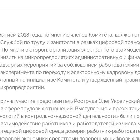
ытием 2018 года, по мнению членов Комитета, должен с
Службой по труду и занятости в рамках цифровой тран
. По мнению сторон, организация электронного взаимоде
снизить на микропредприятиях административную и фина
адзорных мероприятий за соблюдением работодателями
 эксперимента по переходу к электронному кадровому 
отанный по инициативе Комитета и утвержденный прави
микропредприятий.
принял участие представитель Роструда Олег Украинский
 в сфере трудовых отношений. Выступление и презентац
нологий в контрольно-надзорной деятельности» были п
взаимодействие работников и работодателей из числа 
 единой цифровой среды доверия работник-работодате
ифровой экономики средствами доверенных цифровых ди