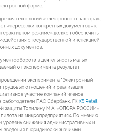
лектронной форме.
дрения технологий «электронного надзора»,
 от «пересылки конкретных документов» к
нтерактивном режиме» должен обеспечить
модействия с государственной инспекцией
ронных документов.
кументооборота в деятельность малых
аемый от эксперимента результат.
 проведении эксперимента "Электронный
и трудовых отношений и реализация
циативное участие компаний членов
е работодатели ПАО Сбербанк, ГК
X5 Retail
ной защиты Топилину М.А. «ОПОРА РОССИИ»
 пилота на микропредприятиях. По мнению
ый уровень снижения административных и
ы введения в юридически значимый