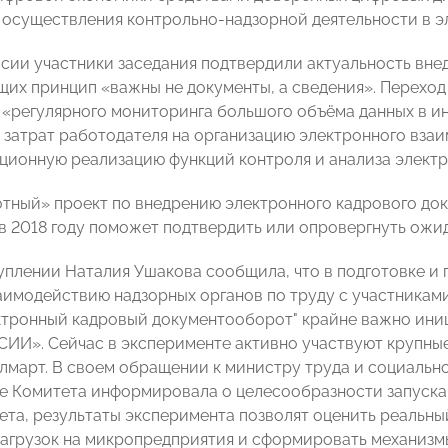
осуществления контрольно-надзорной деятельности в э
ссии участники заседания подтвердили актуальность вне
их принцип «важны не документы, а сведения». Переход
«регулярного мониторинга большого объёма данных в и
затрат работодателя на организацию электронного взаи
нционную реализацию функций контроля и анализа элект
тный» проект по внедрению электронного кадрового до
в 2018 году поможет подтвердить или опровергнуть ожид
уплении Наталия Ушакова сообщила, что в подготовке и
заимодействию надзорных органов по труду с участникам
ктронный кадровый документооборот" крайне важно ини
И». Сейчас в эксперименте активно участвуют крупны
Юлмарт. В своем обращении к министру труда и социаль
е Комитета информировала о целесообразности запуска
ета, результаты эксперимента позволят оценить реальн
агрузок на микропредприятия и сформировать механизм