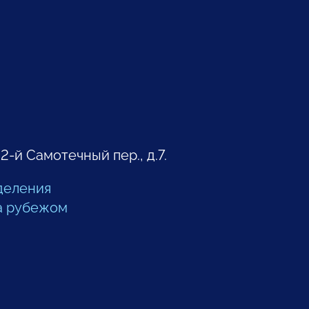
 2-й Самотечный пер., д.7.
деления
а рубежом