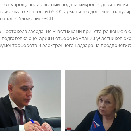
рот упрощенной системы подачи микропредприятиями о
 система отчетности (УСО) гармонично дополнит попул
налогообложения (УСН).
о Протокола заседания участниками принято решение о
подготовке сценария и отборе компаний участников эк
кументооборота и электронного надзора на предприятия