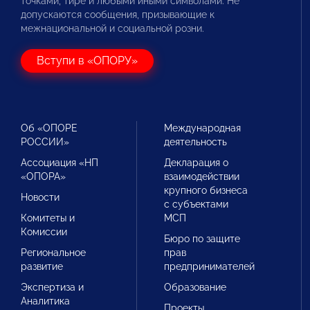
точками, тире и любыми иными символами. Не
допускаются сообщения, призывающие к
межнациональной и социальной розни.
Вступи в «ОПОРУ»
Об «ОПОРЕ
Международная
РОССИИ»
деятельность
Ассоциация «НП
Декларация о
«ОПОРА»
взаимодействии
крупного бизнеса
Новости
с субъектами
Комитеты и
МСП
Комиссии
Бюро по защите
Региональное
прав
развитие
предпринимателей
Экспертиза и
Образование
Аналитика
Проекты