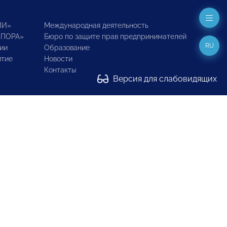
ИИ»
Международная деятельность
ОПОРА»
Бюро по защите прав предпринимателей
RU
ии
Образование
итие
Новости
Контакты
Версия для слабовидящих