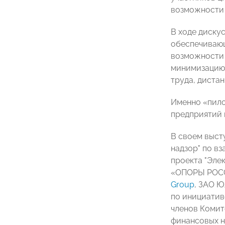
возможности 
В ходе диску
обеспечивающ
возможности 
минимизацию 
труда, диста
Именно «пило
предприятий 
В своем выст
надзор" по в
проекта "Эле
«ОПОРЫ РОССИ
Group
, ЗАО 
по инициатив
членов Комит
финансовых н