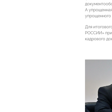
документообо
А упрощенная
упрощенного 
Для итоговог
РОССИИ» при 
кадрового до