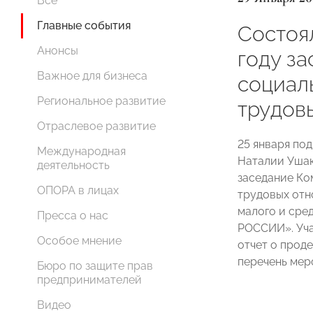
Все
Главные события
Cостоя
Анонсы
году з
Важное для бизнеса
социал
Региональное развитие
трудов
Отраслевое развитие
25 января по
Международная
Наталии Ушак
деятельность
заседание Ко
ОПОРА в лицах
трудовых от
малого и сре
Пресса о нас
РОССИИ». Уча
Особое мнение
отчет о проде
перечень мер
Бюро по защите прав
предпринимателей
Видео