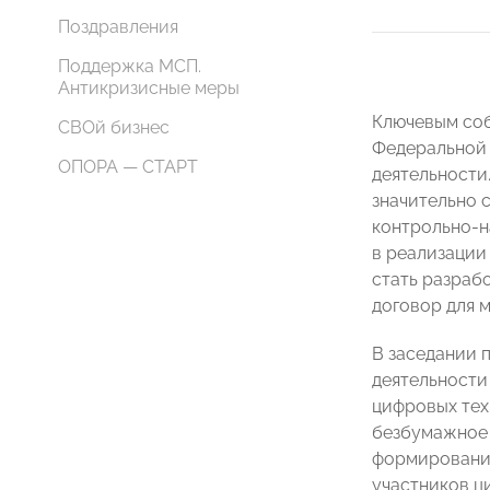
Поздравления
Поддержка МСП.
Антикризисные меры
Ключевым соб
СВОй бизнес
Федеральной 
ОПОРА — СТАРТ
деятельности
значительно 
контрольно-н
в реализации
стать разраб
договор для 
В заседании 
деятельности
цифровых тех
безбумажное 
формирования
участников ц