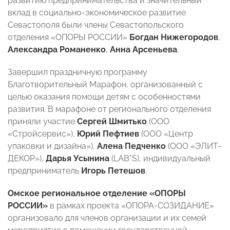
развитию предпринимательства и значительный
вклад в социально-экономическое развитие
Севастополя были члены Севастопольского
отделения «ОПОРЫ РОССИИ»
Богдан Нижегородов
,
Александра Романенко
,
Анна Арсеньева
.
Завершил праздничную программу
Благотворительный Марафон, организованный с
целью оказания помощи детям с особенностями
развития. В марафоне от регионального отделения
приняли участие
Сергей Шмитько
(ООО
«Стройсервис»),
Юрий Пефтиев
(ООО «Центр
упаковки и дизайна»),
Алена Педченко
(ООО «ЭЛИТ-
ДЕКОР»),
Дарья Усынина
(LAB*S), индивидуальный
предприниматель
Игорь Петешов
.
Омское региональное отделение «ОПОРЫ
РОССИИ»
в рамках проекта «ОПОРА-СОЗИДАНИЕ»
организовало для членов организации и их семей