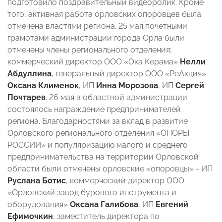
подготовило поздравительный видеоролик. Кроме
того, активная работа орловских опоровцев была
отмечена властями региона. 25 мая почетными
грамотами администрации города Орла были
отмечены члены регионального отделения:
коммерческий директор ООО «Ока Керама»
Нелли
Абдуллина
, генеральный директор ООО «РеАкция»
Оксана Клименок
, ИП
Инна Морозова
, ИП
Сергей
Почтарев
. 26 мая в областной администрации
состоялось награждение предпринимателей
региона. Благодарностями за вклад в развитие
Орловского регионального отделения «ОПОРЫ
РОССИИ» и популяризацию малого и среднего
предпринимательства на территории Орловской
области были отмечены орловские «опоровцы» - ИП
Руслана Ботис
, коммерческий директор ООО
«Орловский завод бурового инструмента и
оборудования»
Оксана Галибова
, ИП
Евгений
Ефимочкин
, заместитель директора по