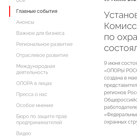
Все
Главные события
Устано
Анонсы
Комис
Важное для бизнеса
по охр
Региональное развитие
состоя
Отраслевое развитие
9 июня состо
Международная
«ОПОРЫ РОСС
деятельность
создана в мае
ОПОРА в лицах
представител
регионов Рос
Пресса о нас
Общероссийс
Особое мнение
работодателе
«Федеральны
Бюро по защите прав
охранных стр
предпринимателей
Видео