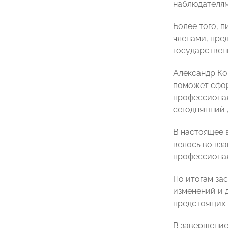
наблюдателям
Более того, 
членами, пре
государствен
Александр Ко
поможет сфор
профессионал
сегодняшний 
В настоящее 
велось во вз
профессиона
По итогам за
изменений и 
предстоящих 
В завершение