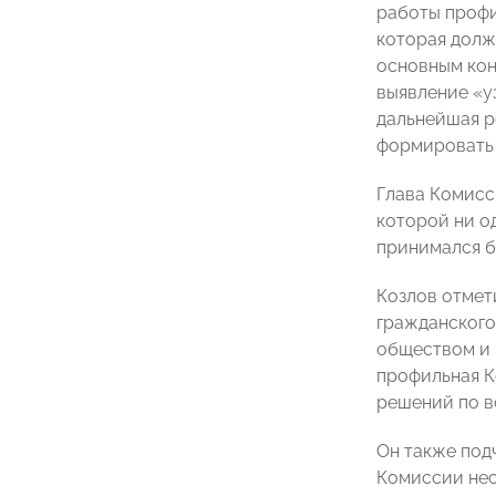
работы профи
которая долж
основным кон
выявление «у
дальнейшая р
формировать 
Глава Комисс
которой ни о
принимался б
Козлов отмет
гражданского
обществом и 
профильная К
решений по в
Он также под
Комиссии нео