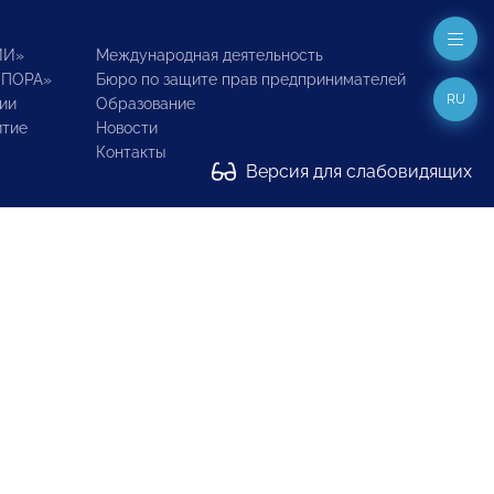
ИИ»
Международная деятельность
ОПОРА»
Бюро по защите прав предпринимателей
RU
ии
Образование
итие
Новости
Контакты
Версия для слабовидящих