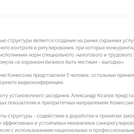
ью структуры является создание на рынке охранных усл
ного контроля и регулирования, при которых конкурентна
исполнении норм специального, налогового и трудового 
рмула «в охранном бизнесе быть честным – выгодно».
ме Комиссию представляли 5 человек, остальные принял
формате видеоконференции.
оту установочного заседания, Александр Козлов предст
евых показателях и приоритетных направлениях Комиссии
оты структуры - содействие в доработке и принятии зако
е эффективных и устойчивых механизмов саморегулиров
 числе с использованием национальных и профессиональн