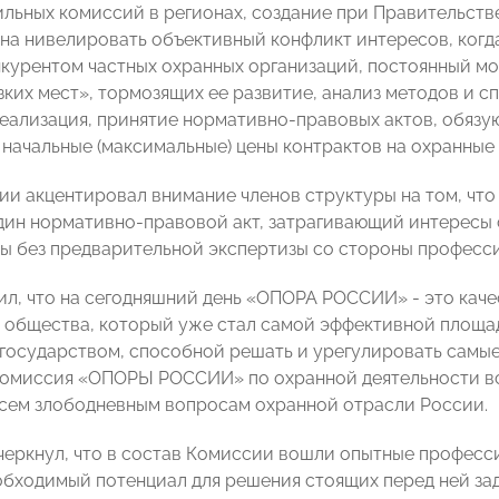
льных комиссий в регионах, создание при Правительст
на нивелировать объективный конфликт интересов, когд
курентом частных охранных организаций, постоянный мо
зких мест», тормозящих ее развитие, анализ методов и 
еализация, принятие нормативно-правовых актов, обязу
начальные (максимальные) цены контрактов на охранные 
ии акцентировал внимание членов структуры на том, что
дин нормативно-правовой акт, затрагивающий интересы с
ы без предварительной экспертизы со стороны професс
ил, что на сегодняшний день «ОПОРА РОССИИ» - это кач
 общества, который уже стал самой эффективной площа
государством, способной решать и урегулировать самы
омиссия «ОПОРЫ РОССИИ» по охранной деятельности вс
сем злободневным вопросам охранной отрасли России.
черкнул, что в состав Комиссии вошли опытные професси
бходимый потенциал для решения стоящих перед ней зада