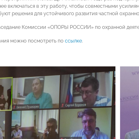
нее включаться в эту работу, чтобы совместными усилиям
буют решения для устойчивого развития частной охранно
седание Комиссии «ОПОРЫ РОССИИ» по охранной деятель
ания можно посмотреть по
ссылке
.