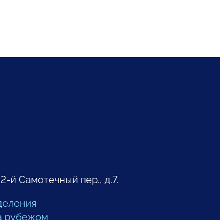
 2-й Самотечный пер., д.7.
деления
а рубежом