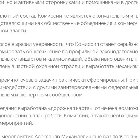
и, но и активными сторонниками и помощниками в дости
пилотный состав Комиссии не является окончательным и, 
дставляющими как общественные объединения и коммерче
ной власти.
злов выразил уверенность, что Комиссия станет серьёзн
мировать общее мнение по профильной законодательной
ьных стандартов и квалификаций, объективно оценить 
день в частной охранной отрасли и выработать механизм
время ключевые задачи практически сформированы. При э
аимодействии с другими заинтересованными федеральны
льным и экспертным сообществом.
седания выработана «дорожная карта», отмечена возмож
дополнений в план работы Комиссии, а также необходимо
мероприятий.
 мероприятия Александр Михайлович еще раз подчеркнул