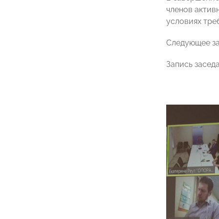
членов актив
условиях тре
Следующее за
Запись засед