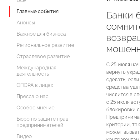
Все
Главные события
Банки 
Анонсы
сомнит
Важное для бизнеса
возвра
Региональное развитие
мошенн
Отраслевое развитие
С 25 июля на
Международная
вернуть укра
деятельность
сделать, если
ОПОРА в лицах
средства ушл
числится в с
Пресса о нас
с 25 июля вст
Особое мнение
блокировки с
Предпринимат
Бюро по защите прав
критерии, та
предпринимателей
может вызват
Видео
контрагента