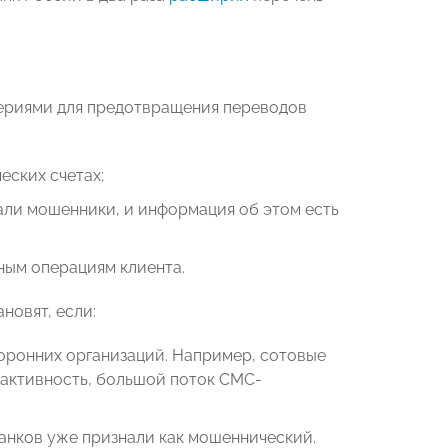
териями для предотвращения переводов
еских счетах;
али мошенники, и информация об этом есть
ным операциям клиента.
новят, если:
торонних организаций. Например, сотовые
активность, большой поток СМС-
анков уже признали как мошеннический.