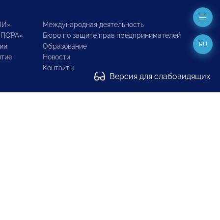
ИИ»
Международная деятельность
ОПОРА»
Бюро по защите прав предпринимателей
RU
ии
Образование
итие
Новости
Контакты
Версия для слабовидящих