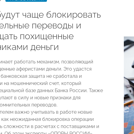
будут чаще блокировать
ельные переводы и
щать похищенные
иками деньги
чинает работать механизм, позволяющий
денные аферистами деньги. Это удастся
 банковская защита не сработала и
и на мошеннический счет, который
пециальной базе данных Банка России. Также
упают в силу и новые признаки для
омнительных переводов.
елем важно учитывать в работе новые
к как неожиданная блокировка операции
ь сложности в расчетах с поставщиками и
ми. Об этом эксперты «ОПОРЫ РОССИИ»