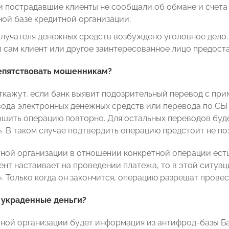
и пострадавшие клиенты не сообщали об обмане и счета
ой базе кредитной организации;
лучателя денежных средств возбуждено уголовное дело. 
 сам клиент или другое заинтересованное лицо предоста
репятствовать мошенникам?
ткажут, если банк выявит подозрительный перевод с при
вода электронных денежных средств или перевода по СБП.
шить операцию повторно. Для остальных переводов буд
. В таком случае подтвердить операцию предстоит не по
тной организации в отношении конкретной операции ест
иент настаивает на проведении платежа, то в этой ситуа
. Только когда он закончится, операцию разрешат провес
 украденные деньги?
тной организации будет информация из антифрод-базы Б