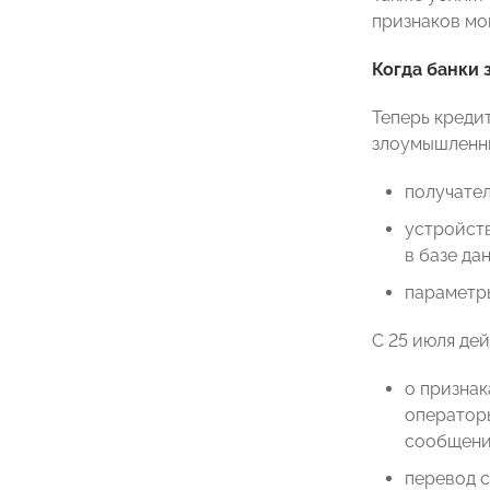
признаков мо
Когда банки 
Теперь креди
злоумышленни
получател
устройств
в базе да
параметр
С 25 июля де
о признак
оператор
сообщени
перевод с