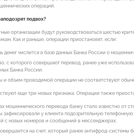
шеннических операций.
заподозрят подвох?
тные организации будут руководствоваться шестью кри
кам. Как и раньше, операции приостановят, если:
ь денег числится в базе данных Банка России о мошеннич
о, с которого совершают перевод, ранее уже использов
нных Банка России;
ы и объем проводимой операции не соответствуют обыч
йствуют еще три новых признака. Операции также приоста
ах мошеннического перевода банку стало известно от с
ы зафиксировали у клиента подозрительную телефонную 
й с новых номеров и сообщений в мессенджерах;
овершается на счет, который ранее антифрод-системы б