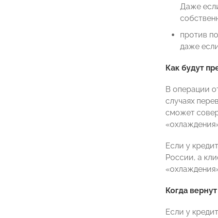
Даже есл
собственн
против по
даже если
Как будут п
В операции о
случаях пере
сможет совер
«охлаждения»
Если у креди
России, а кл
«охлаждения»
Когда вернут
Если у креди