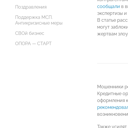
сообщали
в в
Поздравления
экспертизы и
Поддержка МСП.
В статье рас
Антикризисные меры
могут заблоки
СВОй бизнес
жертвам злоу
ОПОРА — СТАРТ
Мошенники ре
Кредитные ор
оформления к
рекомендова
возникновени
Также усилят