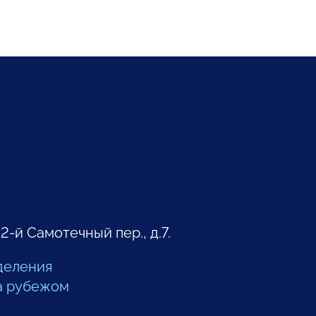
 2-й Самотечный пер., д.7.
деления
а рубежом