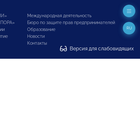
ИИ»
Международная деятельность
ОПОРА»
Бюро по защите прав предпринимателей
RU
ии
Образование
итие
Новости
Контакты
Версия для слабовидящих