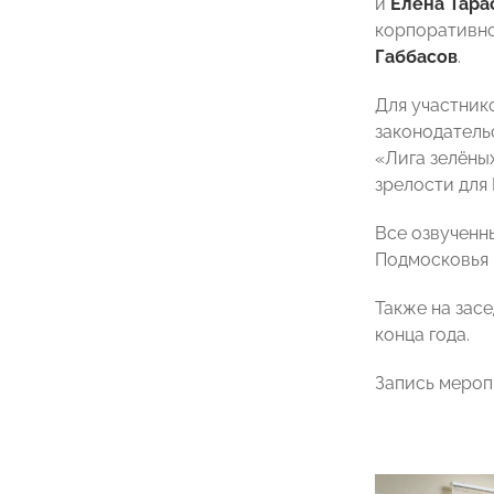
и
Елена Тара
корпоративн
Габбасов
.
Для участник
законодатель
«Лига зелёны
зрелости для
Все озвученн
Подмосковья 
Также на зас
конца года.
Запись мероп