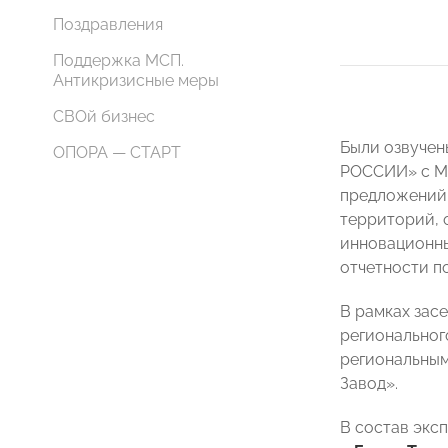
Поздравления
Поддержка МСП.
Антикризисные меры
СВОй бизнес
Были озвучен
ОПОРА — СТАРТ
РОССИИ» с М
предложений:
территорий, 
инновационны
отчетности п
В рамках зас
региональног
региональны
Завод».
В состав экс