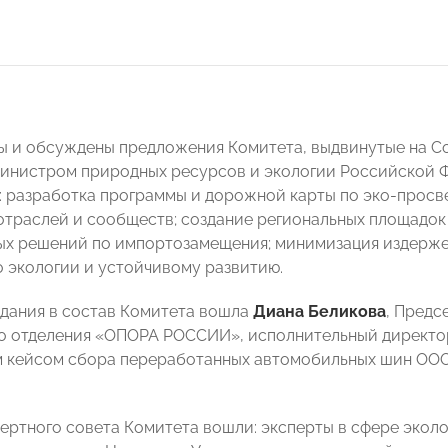
ы и обсуждены предложения Комитета, выдвинутые на 
инистром природных ресурсов и экологии Российской
 разработка программы и дорожной карты по эко-просв
отраслей и сообществ; создание региональных площадок
х решений по импортозамещения; минимизация издержек
о экологии и устойчивому развитию.
едания в состав Комитета вошла
Диана Беликова
, Предс
о отделения «ОПОРА РОССИИ», исполнительный директо
м кейсом сбора переработанных автомобильных шин ОО
пертного совета Комитета вошли: эксперты в сфере экол