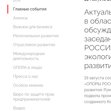
Все
Главные события
Актуал
Анонсы
в обла
Важное для бизнеса
обсужд
Региональное развитие
заседа
Отраслевое развитие
РОССИИ
Международная
эколог
деятельность
развит
ОПОРА в лицах
Пресса о нас
19 августа с
«ОПОРЫ РОСС
Особое мнение
развития. Ру
Бюро по защите прав
подвела пром
предпринимателей
созданного Ко
Видео