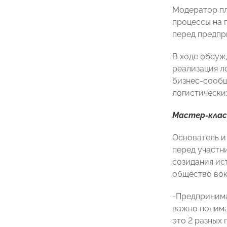
Модератор п
процессы на 
перед предпр
В ходе обсуж
реализация л
бизнес-сообщ
логистических
Мастер-клас
Основатель и
перед участн
созидания ис
общество вок
-Предпринима
важно понима
это 2 разных 