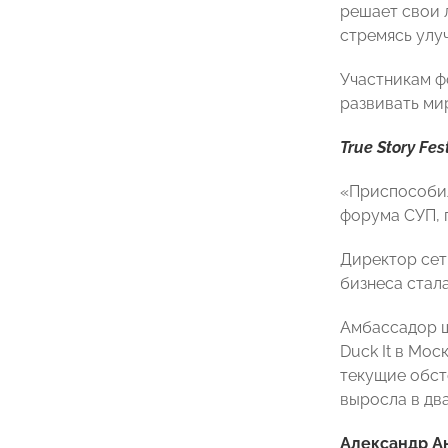
решает свои 
стремясь улу
Участникам ф
развивать мир
True Story Fest
«Приспособил
форума СУП, 
Директор сет
бизнеса стал
Амбассадор 
Duck It в Мос
текущие обст
выросла в дв
Александр А