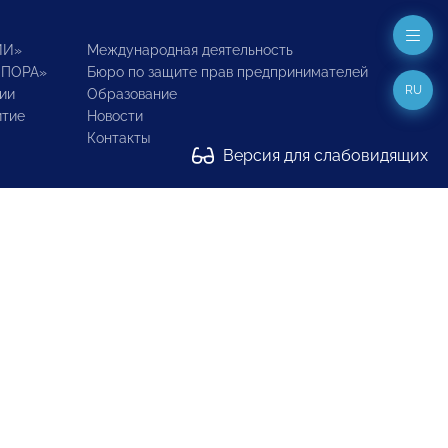
ИИ»
Международная деятельность
ОПОРА»
Бюро по защите прав предпринимателей
RU
ии
Образование
итие
Новости
Контакты
Версия для слабовидящих