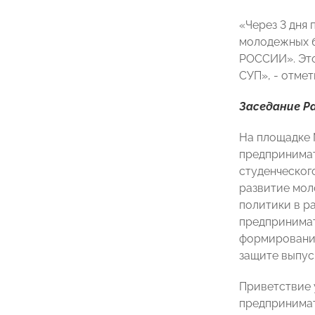
«Через 3 дня
молодежных б
РОССИИ». Это
СУП», - отме
Заседание Р
На площадке 
предпринимат
студенческог
развитие мол
политики в р
предпринимат
формированию
защите выпус
Приветствие 
предпринимат