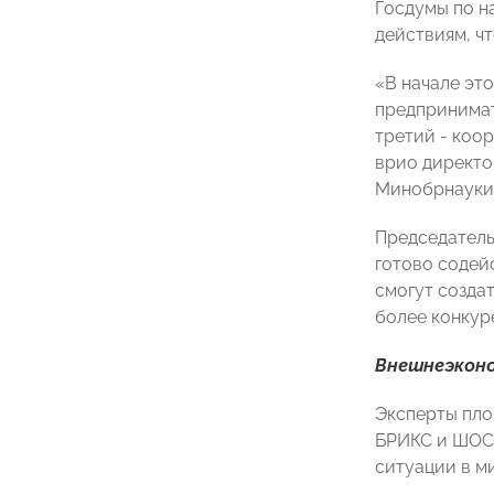
Госдумы по н
действиям, ч
«В начале эт
предпринимат
третий - коо
врио директо
Минобрнауки
Председатель
готово содей
смогут созда
более конкур
Внешнеэконо
Эксперты пло
БРИКС и ШОС,
ситуации в м