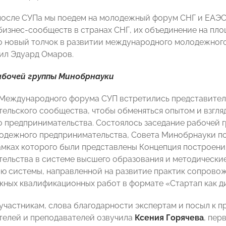
 после СУПа мы поедем на молодежный форум СНГ и ЕАЭС 
изнес-сообществ в странах СНГ, их объединение на пл
 новый толчок в развитии международного молодежного
тил Эдуард Омаров.
абочей группы Минобрнауки
Международного форума СУП встретились представител
ельского сообщества, чтобы обменяться опытом и взгля
о предпринимательства. Состоялось заседание рабочей г
одежного предпринимательства, Совета Минобрнауки п
амках которого были представлены Концепция построени
ельства в системе высшего образования и методически
 системы, направленной на развитие практик сопровож
кных квалификационных работ в формате «Стартап как д
участникам, слова благодарности экспертам и посыл к 
елей и преподавателей озвучила
Ксения Горячева
, пер