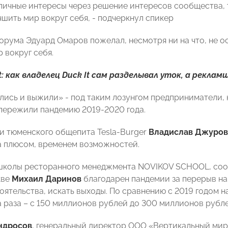
личные интересы через решение интересов сообщества, т
чшить мир вокруг себя, - подчеркнул спикер
орума Эдуард Омаров пожелал, несмотря ни на что, не о
 вокруг себя.
:
как владелец Duck It сам разделывал уток, а рекла
ись и выжили» - под таким лозунгом предприниматели, к
пережили пандемию 2019-2020 года.
и тюменского общепита Tesla-Burger
Владислав Джуров
а плюсом, временем возможностей.
школы ресторанного менеджмента NOVIKOV SCHOOL, соо
кве
Михаил Даринов
благодарен пандемии за перерыв на 
оятельства, искать выходы. По сравнению с 2019 годом 
а раза – с 150 миллионов рублей до 300 миллионов рубле
ндросов
, генеральный директор ООО «Вертикальный мир