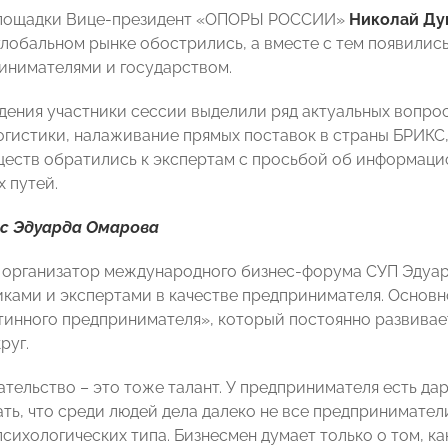
лощадки Вице-президент «ОПОРЫ РОССИИ»
Николай Ду
глобальном рынке обострились, а вместе с тем появились
инимателями и государством.
дения участники сессии выделили ряд актуальных вопро
огистики, налаживание прямых поставок в страны БРИКС,
еств обратились к экспертам с просьбой об информац
 путей.
с Эдуарда Омарова
 организатор международного бизнес-форума СУП Эдуар
иками и экспертами в качестве предпринимателя. Основн
тинного предпринимателя», который постоянно развивает
руг.
тельство – это тоже талант. У предпринимателя есть дар
ть, что среди людей дела далеко не все предпринимател
психологических типа. Бизнесмен думает только о том, к