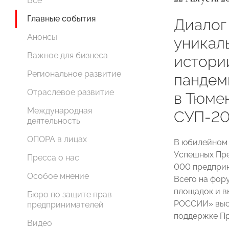
Все
Главные события
Диалог
Анонсы
уникал
Важное для бизнеса
истори
Региональное развитие
пандем
Отраслевое развитие
в Тюме
Международная
СУП-20
деятельность
ОПОРА в лицах
В юбилейном
Успешных Пре
Пресса о нас
000 предприн
Особое мнение
Всего на фор
площадок и в
Бюро по защите прав
РОССИИ» выс
предпринимателей
поддержке Пр
Видео