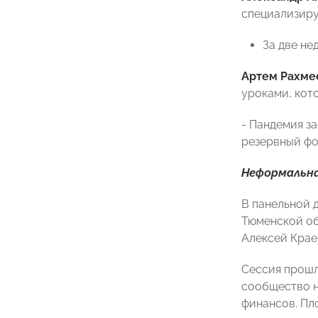
специализиру
За две не
Артем Рахме
уроками, кот
- Пандемия за
резервный фон
Неформальна
В панельной 
Тюменской об
Алексей Крае
Сессия прошл
сообщество н
финансов. Пл