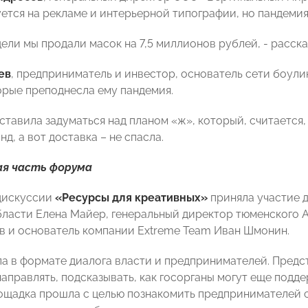
ется на рекламе и интерьерной типографии, но пандемия
дели мы продали масок на 7,5 миллионов рублей, - расск
ев
, предприниматель и инвестор, основатель сети боули
орые преподнесла ему пандемия.
ставила задуматься над планом «ж», который, считается, 
д, а вот доставка – не спасла.
я часть форума
дискуссии
«Ресурсы для креативных»
приняла участие 
ласти Елена Майер, генеральный директор тюменского А
в и основатель компании Extreme Team Иван Шмонин.
а в формате диалога власти и предпринимателей. Предс
аправлять, подсказывать, как госорганы могут еще под
ощадка прошла с целью познакомить предпринимателей 