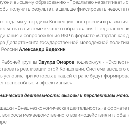
ауке и высшему образованию «Предлагаю не затягивать с
тобы получить результат, а дальше фиксировать недостат
ого года мы утвердили Концепцию построения и развити
ельства в системе высшего образования. Представленный
рдинация и сопровождение ВКР в формате «Стартап как 
ра Департамента государственной молодежной политики
 России
Александр Ведехин
.
 Рабочей группы
Эдуард Омаров
подчеркнул - «Эксперт
ствовать реализации этой Концепции. Система высшего 
ть условия, при которых в нашей стране будут формиров
ентоспособные и эффективные»
мическая деятельность: вызовы и перспективы малог
щадки «Внешнеэкономическая деятельность» в формате 
 вопросы межведомственного взаимодействия и глобал
ире.