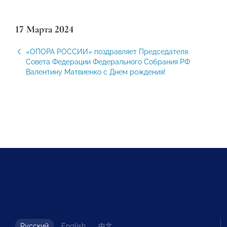
17 Марта 2024
«ОПОРА РОССИИ» поздравляет Председателя
Совета Федерации Федерального Собрания РФ
Валентину Матвиенко с Днем рождения!
Русский
English
中文