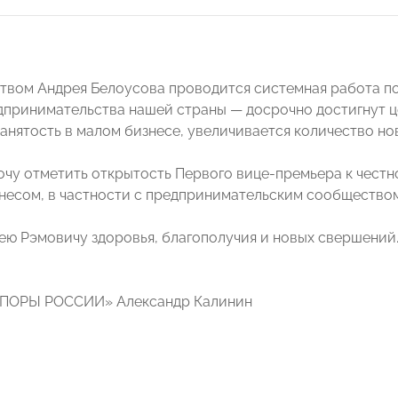
твом Андрея Белоусова проводится системная работа по
дпринимательства нашей страны — досрочно достигнут ц
занятость в малом бизнесе, увеличивается количество но
хочу отметить открытость Первого вице-премьера к чест
знесом, в частности с предпринимательским сообщест
ю Рэмовичу здоровья, благополучия и новых свершений
ОПОРЫ РОССИИ» Александр Калинин