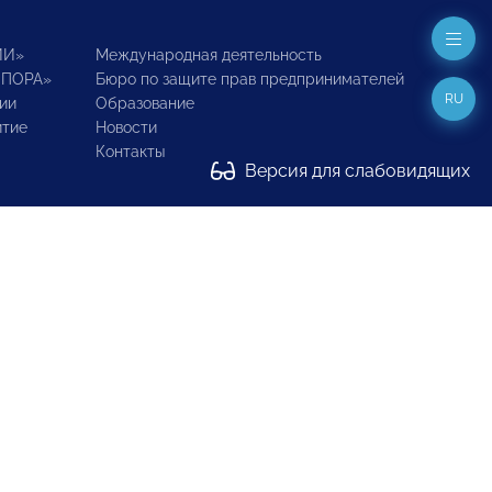
ИИ»
Международная деятельность
ОПОРА»
Бюро по защите прав предпринимателей
RU
ии
Образование
итие
Новости
Контакты
Версия для слабовидящих