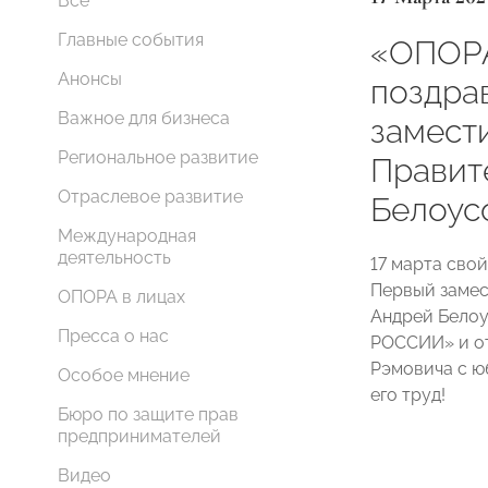
Все
Главные события
«ОПОР
Анонсы
поздра
Важное для бизнеса
замест
Региональное развитие
Правит
Отраслевое развитие
Белоус
Международная
деятельность
17 марта сво
Первый замес
ОПОРА в лицах
Андрей Белоу
Пресса о нас
РОССИИ» и от
Рэмовича с ю
Особое мнение
его труд!
Бюро по защите прав
предпринимателей
Видео