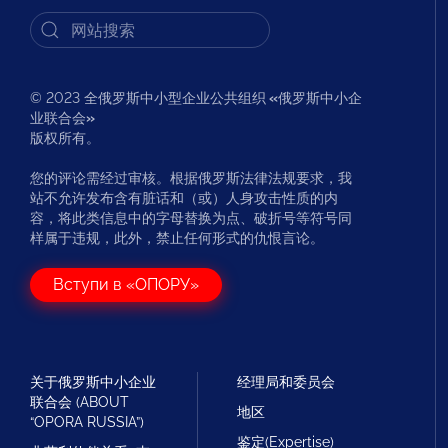
© 2023 全俄罗斯中小型企业公共组织
«
俄罗斯中小企
业联合会
»
版权所有。
您的评论需经过审核。根据俄罗斯法律法规要求，我
站不允许发布含有脏话和（或）人身攻击性质的内
容，将此类信息中的字母替换为点、破折号等符号同
样属于违规，此外，禁止任何形式的仇恨言论。
Вступи в «ОПОРУ»
关于俄罗斯中小企业
经理局和委员会
联合会 (ABOUT
地区
“OPORA RUSSIA”)
鉴定(Expertise)