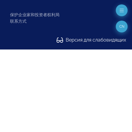
保护企业家和投资者权利局
联系方式
CN
Версия для слабовидящих