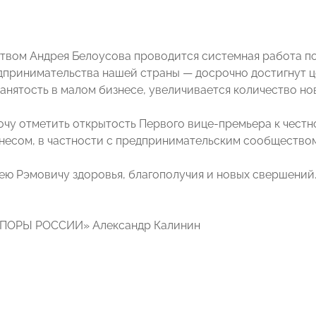
твом Андрея Белоусова проводится системная работа по
дпринимательства нашей страны — досрочно достигнут ц
занятость в малом бизнесе, увеличивается количество но
хочу отметить открытость Первого вице-премьера к чест
знесом, в частности с предпринимательским сообщест
ю Рэмовичу здоровья, благополучия и новых свершений
ОПОРЫ РОССИИ» Александр Калинин