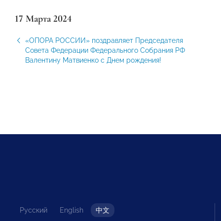
17 Марта 2024
«ОПОРА РОССИИ» поздравляет Председателя
Совета Федерации Федерального Собрания РФ
Валентину Матвиенко с Днем рождения!
Русский
English
中文