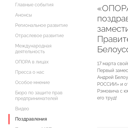
Главные события
«ОПОР
Анонсы
поздра
Региональное развитие
замест
Отраслевое развитие
Правит
Международная
Белоус
деятельность
ОПОРА в лицах
17 марта сво
Первый замес
Пресса о нас
Андрей Белоу
Особое мнение
РОССИИ» и от
Рэмовича с ю
Бюро по защите прав
его труд!
предпринимателей
Видео
Поздравления