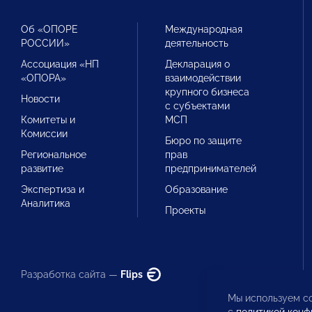
Об «ОПОРЕ
Международная
РОССИИ»
деятельность
Ассоциация «НП
Декларация о
«ОПОРА»
взаимодействии
крупного бизнеса
Новости
с субъектами
Комитеты и
МСП
Комиссии
Бюро по защите
Региональное
прав
развитие
предпринимателей
Экспертиза и
Образование
Аналитика
Проекты
Разработка сайта —
Flips
Мы используем co
с
политикой конф