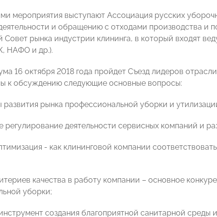
ми мероприятия выступают Ассоциация русских уборочн
деятельности и обращению с отходами производства и
 Совет рынка индустрии клининга, в который входят в
, НАФО и др.).
ума 16 октября 2018 года пройдет Съезд лидеров отрасл
ы к обсуждению следующие основные вопросы:
ы развития рынка профессиональной уборки и утилизаци
е регулирование деятельности сервисных компаний и ра
оптимизация - как клининговой компании соответствова
ритериев качества в работу компании – основное конкур
ьной уборки;
к инструмент создания благоприятной санитарной среды 