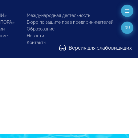
ИИ»
Международная деятельность
ОПОРА»
Бюро по защите прав предпринимателей
RU
ии
Образование
итие
Новости
Контакты
Версия для слабовидящих