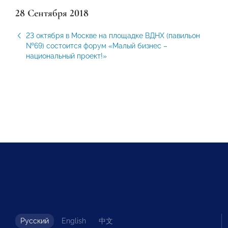
28 Сентября 2018
23 октября в Москве на площадке ВДНХ (павильон
№69) состоится форум «Малый бизнес –
национальный проект!»
Русский
English
中文