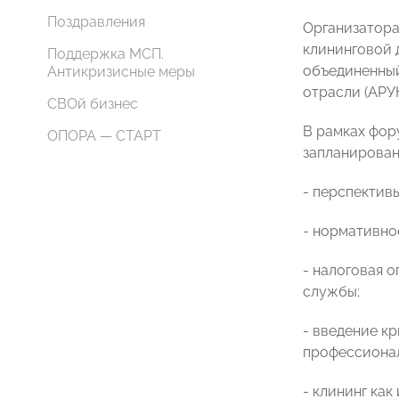
Поздравления
Организатора
клининговой 
Поддержка МСП.
объединенный
Антикризисные меры
отрасли (АРУК
СВОй бизнес
В рамках фор
ОПОРА — СТАРТ
запланирован
- перспектив
- нормативно
- налоговая 
службы;
- введение к
профессионал
- клининг ка