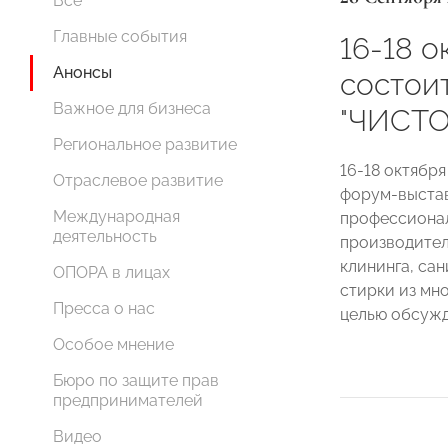
Все
Главные события
16-18 о
Анонсы
состои
Важное для бизнеса
"ЧИСТ
Региональное развитие
16-18 октября
Отраслевое развитие
форум-выста
Международная
профессионал
деятельность
производител
клининга, сан
ОПОРА в лицах
стирки из мн
Пресса о нас
целью обсужд
Особое мнение
Бюро по защите прав
предпринимателей
Видео