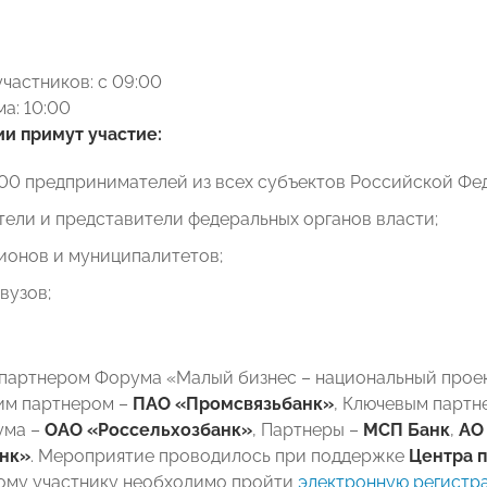
частников: с 09:00
а: 10:00
и примут участие:
000 предпринимателей из всех субъектов Российской Фе
ели и представители федеральных органов власти;
ионов и муниципалитетов;
вузов;
партнером Форума «Малый бизнес – национальный прое
им партнером –
ПАО «Промсвязьбанк»
, Ключевым партн
ума –
ОАО «Россельхозбанк»
, Партнеры –
МСП Б
анк
,
АО
нк»
. Мероприятие проводилось при поддержке
Центра 
ому участнику необходимо пройти
электронную регистр