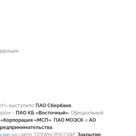
дерации;
кт!» выступило
ПАО Сбербанк
,
ером –
ПАО КБ «Восточный»
. Официальный
 «Корпорация «МСП»
,
ПАО МОЭСК
и
АО
предпринимательства
.
ацию
на сайте "ОПОРЫ РОССИИ".
Закрытие