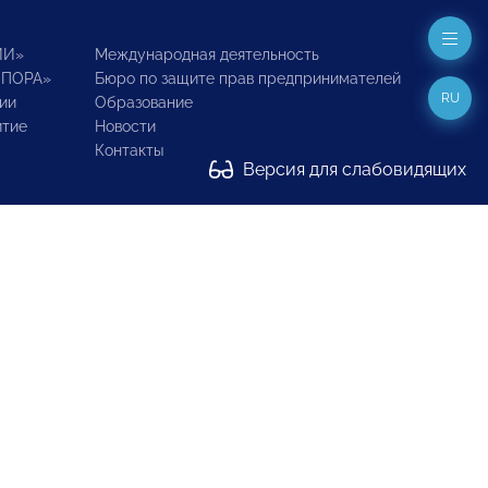
ИИ»
Международная деятельность
ОПОРА»
Бюро по защите прав предпринимателей
RU
ии
Образование
итие
Новости
Контакты
Версия для слабовидящих