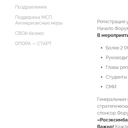
Поздравления
Поддержка МСП.
Регистрация у
Антикризисные меры
Начало Форум
СВОй бизнес
В мероприяти
ОПОРА — СТАРТ
Более 2 
Руководит
Главы рег
Студенты 
СМИ.
Генеральным 
стратегическ
спонсор Фор
«Росэксимба
Важно!
Кажд