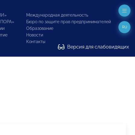
ИИ»
Международная деятельность
ОПОРА»
Бюро по защите прав предпринимателей
RU
ии
Образование
итие
Новости
Контакты
Версия для слабовидящих