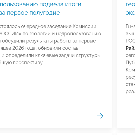
пользованию подвела итоги
ге
за первое полугодие
эк
стоялось очередное заседание Комиссии
В м
ОССИИ» по геологии и недропользованию.
вы
 обсудили результаты работы за первые
РОС
яцев 2026 года, обновили состав
Рай
 и определили ключевые задачи структуры
сег
йшую перспективу.
Пуб
Ком
рес
ста
реа