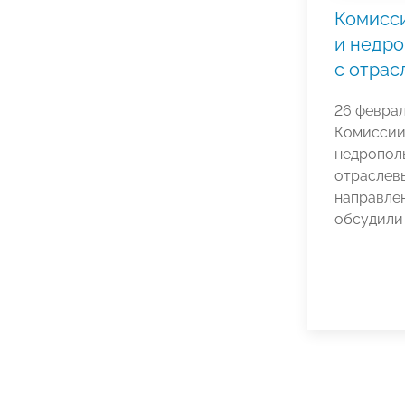
Комисс
и недро
с отра
26 февра
Комиссии
недропол
отраслев
направле
обсудили