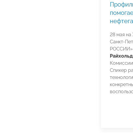
Профил
помогае
нефтега
28 мая на
Санкт-Пе
РОССИИ» 
Райхольд
Комиссии 
Спикер р
технологи
конкретн
воспользо