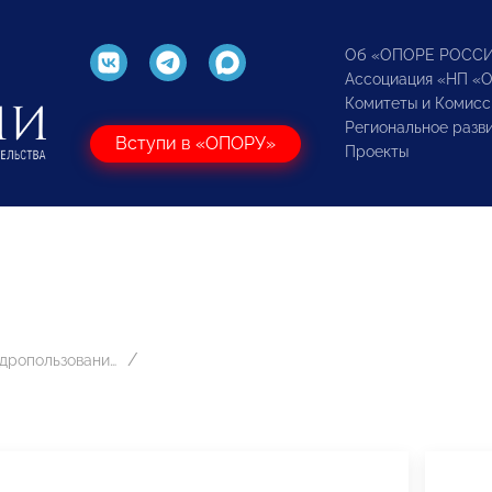
Об «ОПОРЕ РОСС
Ассоциация «НП «
Комитеты и Комисс
Региональное разв
Вступи в «ОПОРУ»
Проекты
Геологии и недропользованию