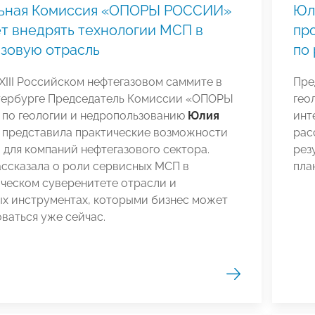
ьная Комиссия «ОПОРЫ РОССИИ»
Юл
т внедрять технологии МСП в
пр
зовую отрасль
по
 XIII Российском нефтегазовом саммите в
Пре
тербурге Председатель Комиссии «ОПОРЫ
гео
по геологии и недропользованию
Юлия
инт
представила практические возможности
рас
для компаний нефтегазового сектора.
рез
ассказала о роли сервисных МСП в
пла
ческом суверенитете отрасли и
ых инструментах, которыми бизнес может
ваться уже сейчас.