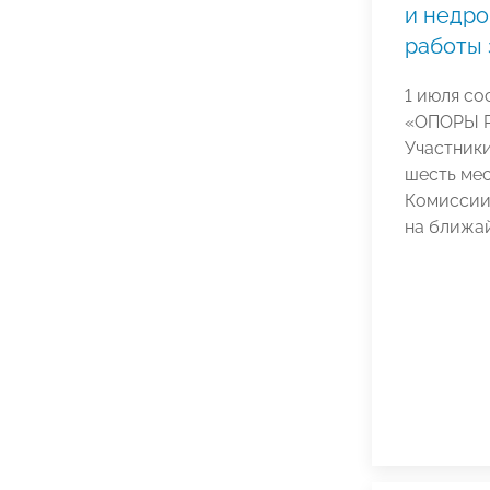
и недро
работы 
1 июля со
«ОПОРЫ Р
Участники
шесть мес
Комиссии
на ближа