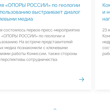
ия «ОПОРЫ РОССИИ» по геологии
Ко
пользованию выстраивает диалог
и 
слевыми медиа
на
ля состоялось первое пресс-мероприятие
23 
 «ОПОРЫ РОССИИ» по геологии и
Ком
ьзованию. На встрече представителей
нед
ых медиа познакомили с ключевыми
сос
ниями работы Комиссии, также стороны
раб
 перспективы сотрудничества.