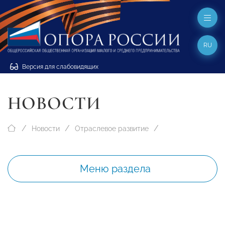
RU
Версия для слабовидящих
НОВОСТИ
Новости
Отраслевое развитие
Меню раздела