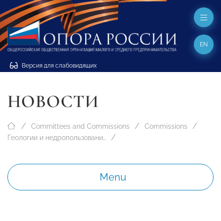
EN
Версия для слабовидящих
НОВОСТИ
Committees and Commissions
Commissions
Геологии и недропользованию
Menu