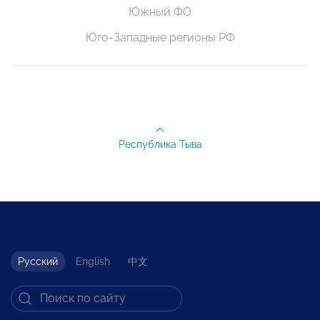
Южный ФО
Юго-Западные регионы РФ
Республика Тыва
Русский
English
中文