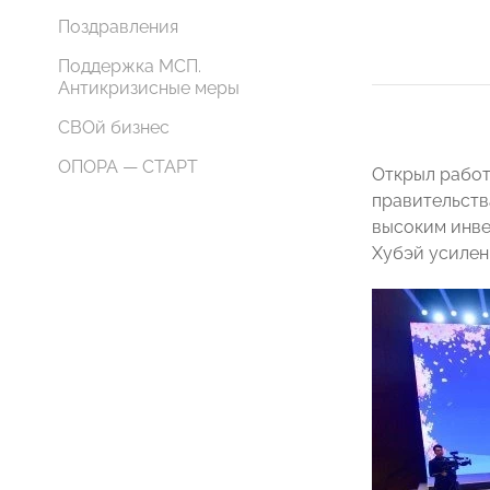
Поздравления
Поддержка МСП.
Антикризисные меры
СВОй бизнес
ОПОРА — СТАРТ
Открыл работ
правительст
высоким инве
Хубэй усилен