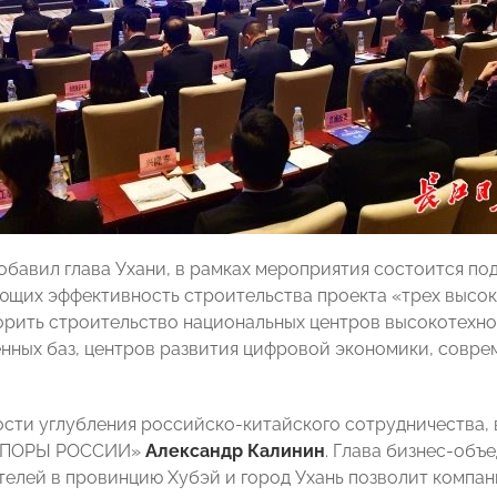
добавил глава Ухани, в рамках мероприятия состоится по
щих эффективность строительства проекта «трех высоко
орить строительство национальных центров высокотехн
нных баз, центров развития цифровой экономики, совре
сти углубления российско-китайского сотрудничества, 
«ОПОРЫ РОССИИ»
Александр Калинин
. Глава бизнес-объ
елей в провинцию Хубэй и город Ухань позволит компани