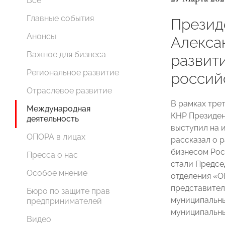
Все
Главные события
Прези
Анонсы
Алекса
Важное для бизнеса
развит
Региональное развитие
россий
Отраслевое развитие
В рамках тр
Международная
КНР Президе
деятельность
выступил на 
ОПОРА в лицах
рассказал о 
бизнесом Рос
Пресса о нас
стали Предсе
Особое мнение
отделения 
представител
Бюро по защите прав
муниципальны
предпринимателей
муниципальны
Видео