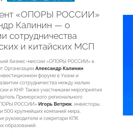
дент «ОПОРЫ РОССИИ»
ндр Калинин — о
ии сотрудничества
ских и китайских МСП
етьей бизнес-миссии «ОПОРЫ РОССИИ» в
нт Организации
Александр Калинин
инвестиционном форуме в Ухани и
развитии сотрудничества между малым
сии и КНР. Также участниками мероприятия
датель Приморского регионального
«ОПОРЫ РОССИИ»
Игорь Ветрюк
, инвесторы,
и 500 крупнейших компаний мира,
е руководители и секретари КПК
х образований.