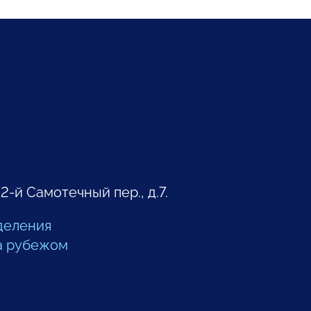
 2-й Самотечный пер., д.7.
деления
а рубежом