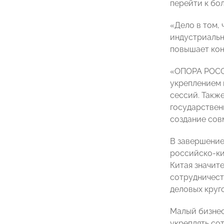
перейти к бо
«Дело в том,
индустриальн
повышает кон
«ОПОРА РОССИ
укреплением 
сессий. Такж
государствен
создание сов
В завершение
российско-ки
Китая значит
сотрудничест
деловых круг
Малый бизнес
укреплять со