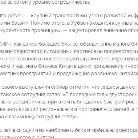
лее высокому уровню сотрудничества.
 что регион — крупный транспортный узел с развитой ин
ыми базами. Помимо этого, в Хубэе находятся крупные н
курентность провинции», — акцентировал внимание спик
И», как самое большое бизнес-объединение малого биз
взаимодействия с китайскими партнерами посредством о
е на постоянной основе проводится работа по изучению
ного и частного бизнеса Китая в целях привлечения инос
местных предприятий и продвижение российско-китайск
 своего выступления спикер отметил, что лидеры двух с
тайское сотрудничество: «В последние годы двусторонн
ельно расширились, при этом наблюдается быстрый рост
ва, активизации региональных и приграничных связей, а
ов к взаимному сотрудничеству».
, являясь одним из наиболее гибких и мобильных секто
трудничество с Китаем.