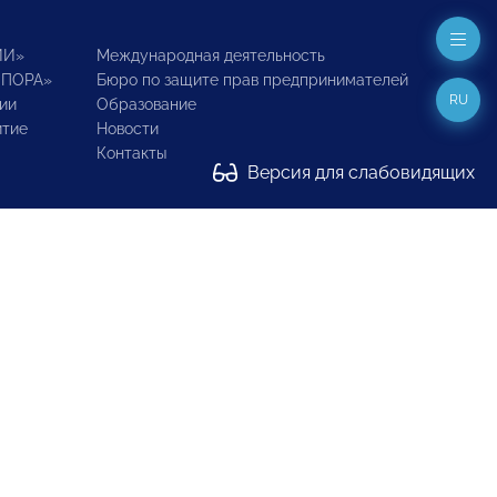
ИИ»
Международная деятельность
ОПОРА»
Бюро по защите прав предпринимателей
RU
ии
Образование
итие
Новости
Контакты
Версия для слабовидящих