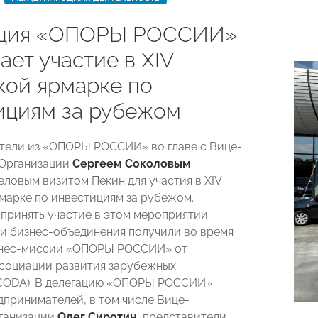
ация «ОПОРЫ РОССИИ»
ет участие в XIV
кой ярмарке по
ициям за рубежом
ели из «ОПОРЫ РОССИИ» во главе с Вице-
 Организации
Сергеем Соколовым
еловым визитом Пекин для участия в XIV
марке по инвестициям за рубежом.
принять участие в этом мероприятии
и бизнес-объединения получили во время
знес-миссии «ОПОРЫ РОССИИ» от
социации развития зарубежных
(CODA). В делегацию «ОПОРЫ РОССИИ»
дпринимателей, в том числе Вице-
ганизации
Олег Сиротин
, представители