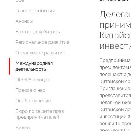
Все
Главные события
Делег
Анонсы
принима
Важное для бизнеса
Китайс
Региональное развитие
инвест
Отраслевое развитие
Предпринимат
Международная
президентом
деятельность
посещают с д
ОПОРА в лицах
Китайской яр
Приглашение 
Пресса о нас
представител
Особое мнение
недавней би
Китайской ас
Бюро по защите прав
инвестиций 
предпринимателей
вошли 16 пре
Видео
президент Ор