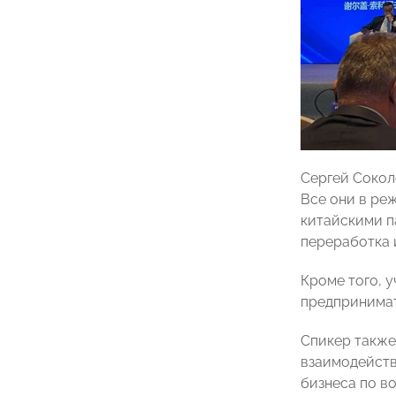
Сергей Сокол
Все они в ре
китайскими па
переработка 
Кроме того, 
предпринимат
Спикер также
взаимодейств
бизнеса по в