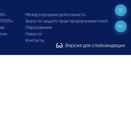
ИИ»
Международная деятельность
ОПОРА»
Бюро по защите прав предпринимателей
RU
ии
Образование
итие
Новости
Контакты
Версия для слабовидящих