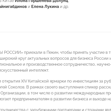
в Китае
Илона Горшенева-Долунц
,
айнигабдинов
и
Елена Лукина
и др.
 РОССИИ» приехали в Пекин, чтобы принять участие в 
широкий круг актуальных вопросов для бизнеса России 
гиональное и производственное сотрудничество, научно
искусственный интеллект.
 открытия XIV Китайской ярмарки по инвестициям за р
ей Соколов. В рамках своего выступления спикер расск
 Организации, в том числе о развитии международных пр
гает предпринимателям в развитии бизнеса и выходе на
трудничества с зарубежными партнерами и странами яв