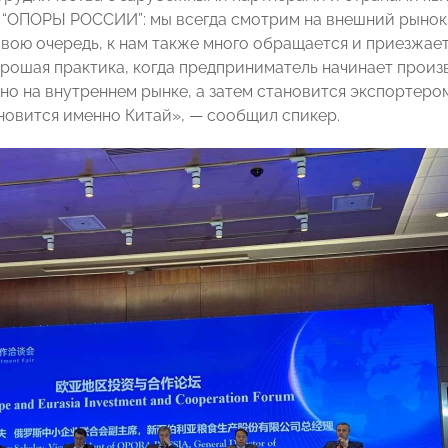
 “ОПОРЫ РОССИИ”: мы всегда смотрим на внешний рынок
свою очередь, к нам также много обращается и приезжает
рошая практика, когда предприниматель начинает произ
но на внутреннем рынке, а затем становится экспортеро
новится именно Китай», — сообщил спикер.