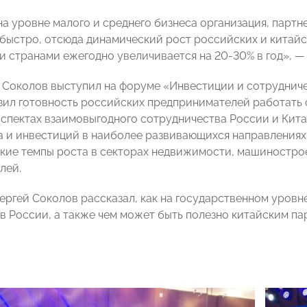
 на уровне малого и среднего бизнеса организация, парт
быстро, отсюда динамический рост российских и китай
 странами ежегодно увеличивается на 20-30% в год», —
 Соколов выступил на форуме «Инвестиции и сотрудниче
зил готовность российских предпринимателей работать с
аспектах взаимовыгодного сотрудничества России и Кита
а и инвестиций в наиболее развивающихся направлениях
кие темпы роста в секторах недвижимости, машинострое
лей.
Сергей Соколов рассказал, как на государственном уров
 в России, а также чем может быть полезно китайским 