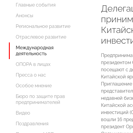
Главные события
Делег
Анонсы
принима
Региональное развитие
Китайс
Отраслевое развитие
инвест
Международная
деятельность
Предпринимат
президентом
ОПОРА в лицах
посещают с д
Пресса о нас
Китайской яр
Приглашение 
Особое мнение
представител
Бюро по защите прав
недавней би
предпринимателей
Китайской ас
инвестиций 
Видео
вошли 16 пре
Поздравления
президент Ор