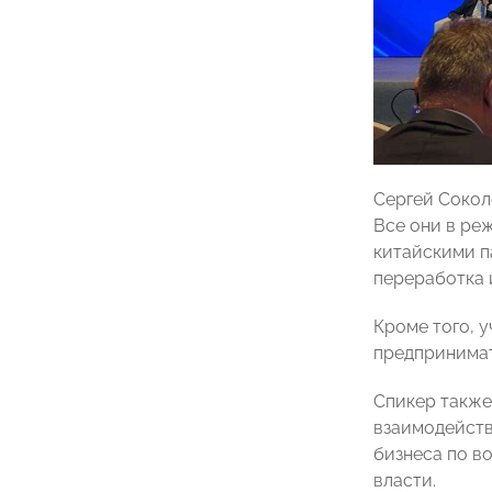
Сергей Сокол
Все они в ре
китайскими па
переработка 
Кроме того, 
предпринимат
Спикер также
взаимодейств
бизнеса по в
власти.