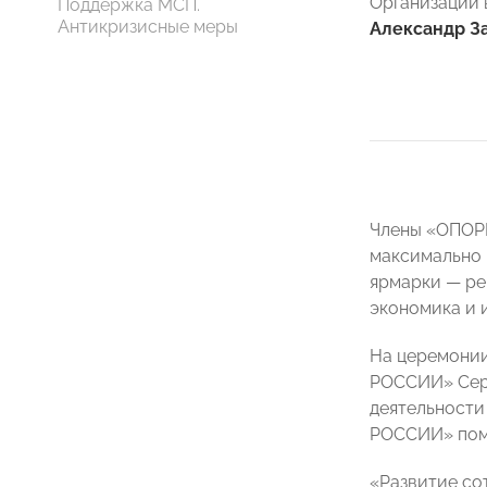
Организации 
Поддержка МСП.
Антикризисные меры
Александр З
Члены «ОПОРЫ
максимально 
ярмарки — ре
экономика и 
На церемонии
РОССИИ» Серг
деятельности
РОССИИ» помо
«Развитие со