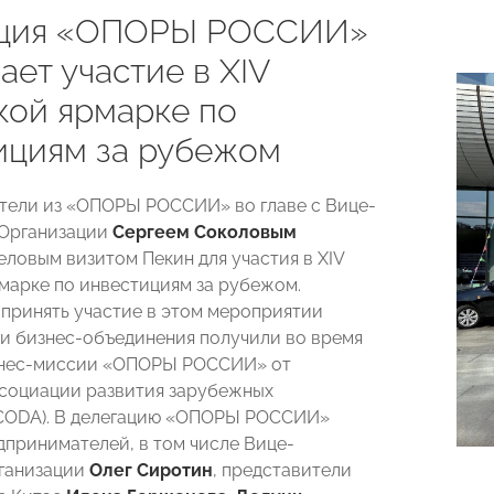
ация «ОПОРЫ РОССИИ»
ет участие в XIV
кой ярмарке по
ициям за рубежом
ели из «ОПОРЫ РОССИИ» во главе с Вице-
 Организации
Сергеем Соколовым
еловым визитом Пекин для участия в XIV
марке по инвестициям за рубежом.
принять участие в этом мероприятии
и бизнес-объединения получили во время
знес-миссии «ОПОРЫ РОССИИ» от
социации развития зарубежных
(CODA). В делегацию «ОПОРЫ РОССИИ»
дпринимателей, в том числе Вице-
ганизации
Олег Сиротин
, представители