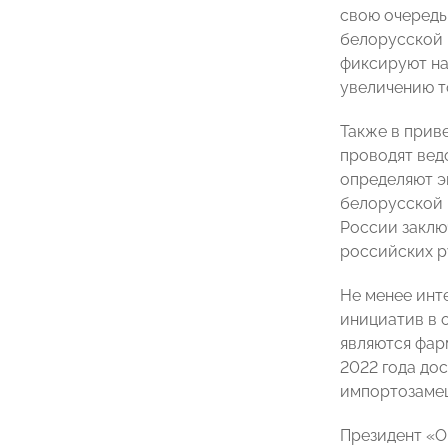
свою очередь
белорусской 
фиксируют на
увеличению т
Также в прив
проводят вед
определяют э
белорусской п
России заклю
российских р
Не менее инт
инициатив в 
являются фар
2022 года до
импортозамещ
Президент «О