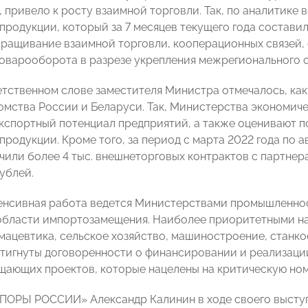
, привело к росту взаимной торговли. Так, по аналитике
продукции, который за 7 месяцев текущего года составил
ращивание взаимной торговли, кооперационных связей, 
оварооборота в разрезе укрепления межрегионального 
етственном слове заместителя Министра отмечалось, ка
омства России и Беларуси. Так, Министерства экономич
кспортный потенциал предприятий, а также оценивают 
родукции. Кроме того, за период с марта 2022 года по а
чили более 4 тыс. внешнеторговых контрактов с партнер
ублей.
енсивная работа ведется Министерствами промышленнос
области импортозамещения. Наиболее приоритетными н
мацевтика, сельское хозяйство, машиностроение, станко
стигнуты договоренности о финансировании и реализаци
ающих проектов, которые нацелены на критическую ном
ПОРЫ РОССИИ» Александр Калинин в ходе своего выступ