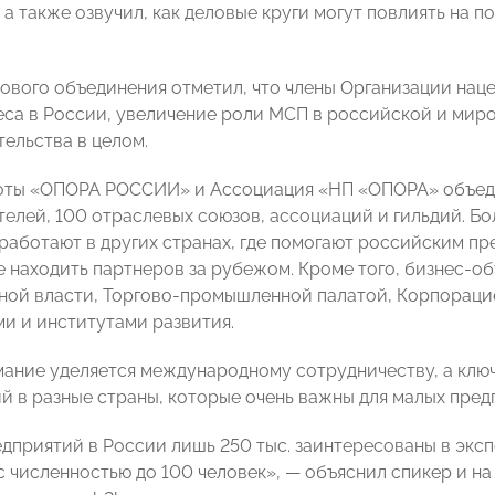
 а также озвучил, как деловые круги могут повлиять на
елового объединения отметил, что члены Организации нац
еса в России, увеличение роли МСП в российской и миро
ельства в целом.
оты «ОПОРА РОССИИ» и Ассоциация «НП «ОПОРА» объеди
елей, 100 отраслевых союзов, ассоциаций и гильдий. Бо
работают в других странах, где помогают российским п
же находить партнеров за рубежом. Кроме того, бизнес-о
ной власти, Торгово-промышленной палатой, Корпорац
и и институтами развития.
ание уделяется международному сотрудничеству, а клю
й в разные страны, которые очень важны для малых пре
едприятий в России лишь 250 тыс. заинтересованы в эксп
с численностью до 100 человек», — объяснил спикер и 