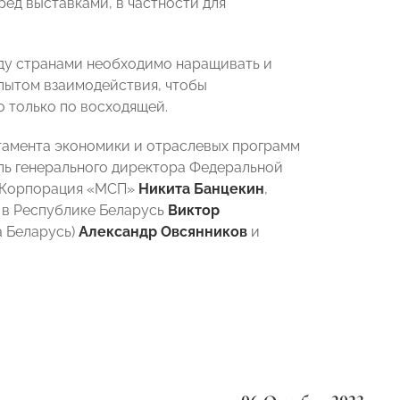
ред выставками, в частности для
жду странами необходимо наращивать и
пытом взаимодействия, чтобы
 только по восходящей.
тамента экономики и отраслевых программ
ель генерального директора Федеральной
О Корпорация «МСП»
Никита Банцекин
,
 в Республике Беларусь
Виктор
а Беларусь)
Александр Овсянников
и