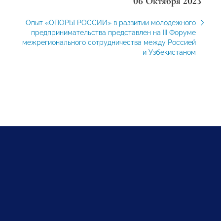
06 Октября 2023
Опыт «ОПОРЫ РОССИИ» в развитии молодежного
предпринимательства представлен на III Форуме
межрегионального сотрудничества между Россией
и Узбекистаном