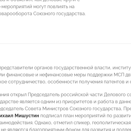
мероприятий могут повлиять на
оварооборота Союзного государства.
 представители органов государственной власти, инстит
ли финансовые и нефинансовые меры поддержки МСП двух
кое сотрудничество, особенности получения патентов и
ания открыл Председатель российской части Делового со
дарстве является одним из приоритетов и работа в данно
едседатель Совета Министров Союзного государства, Пр
ихаил Мишустин
подписал план мероприятий по развит
аимодействия. Однако, отметил спикер, геополитическая
 не являются благоприятным фоном для развития и подд