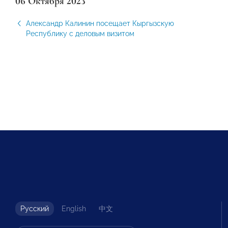
06 Октября 2023
Александр Калинин посещает Кыргызскую
Республику с деловым визитом
Русский
English
中文