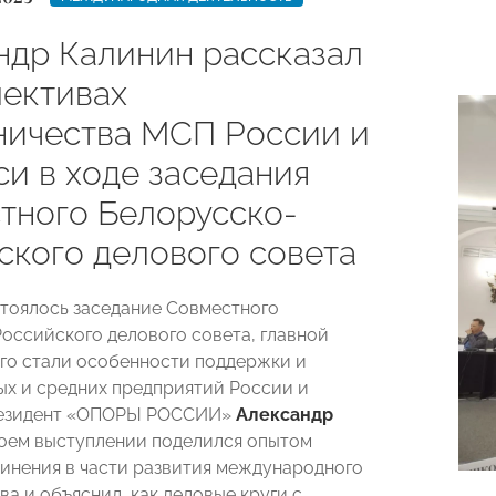
ндр Калинин рассказал
пективах
ничества МСП России и
си в ходе заседания
тного Белорусско-
ского делового совета
стоялось заседание Совместного
оссийского делового совета, главной
го стали особенности поддержки и
ых и средних предприятий России и
резидент «ОПОРЫ РОССИИ»
Александр
воем выступлении поделился опытом
инения в части развития международного
а и объяснил, как деловые круги с