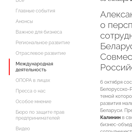
Все
Главные события
Алекса
Анонсы
о перс
Важное для бизнеса
сотруд
Региональное развитие
Белару
Отраслевое развитие
Совмес
Международная
Россий
деятельность
ОПОРА в лицах
6 октября со
Белорусско-Р
Пресса о нас
темой которо
Особое мнение
развития мал
Беларуси. П
Бюро по защите прав
Калинин
в с
предпринимателей
бизнес-объед
Видео
сотрудничеств