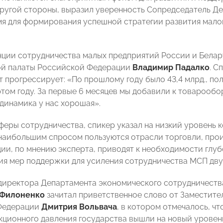
 другой стороны, выразил уверенность Сопредседатель Д
я для формирования успешной стратегии развития малог
ции сотрудничества малых предприятий России и Белар
й палаты Российской Федерации
Владимир Падалко
. С
 прогрессирует: «По прошлому году было 43,4 млрд., пол
 этом году. За первые 6 месяцев мы добавили к товарооб
 динамика у нас хорошая».
феры сотрудничества, спикер указал на низкий уровень
 наибольшим спросом пользуются отрасли торговли, прои
ции, по мнению эксперта, приводят к необходимости глу
ия мер поддержки для усиления сотрудничества МСП дву
директора Департамента экономического сотрудничест
 Филоненко
зачитал приветственное слово от Заместите
Федерации
Дмитрия Вольвача
, в котором отмечалось, ч
кционного давления государства вышли на новый уровень