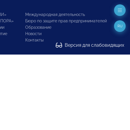
ИИ»
Международная деятельность
ОПОРА»
Бюро по защите прав предпринимателей
RU
ии
Образование
итие
Новости
Контакты
Версия для слабовидящих