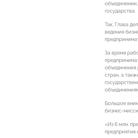
объединении,
государства.
Так, Глава д
ведения бизн
предпринимат
За время раб
предпринимат
объединения 
стран, а так
государствен
объединениям
Большое вним
бизнес-мисси
«Из 6 млн. пр
предприятия 