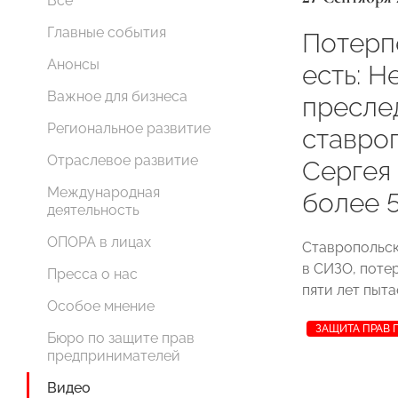
Все
Главные события
Потерпе
Анонсы
есть: Н
Важное для бизнеса
пресле
Региональное развитие
ставро
Отраслевое развитие
Сергея
Международная
более 5
деятельность
ОПОРА в лицах
Ставропольс
в СИЗО, потер
Пресса о нас
пяти лет пыта
Особое мнение
ЗАЩИТА ПРАВ
Бюро по защите прав
предпринимателей
Видео