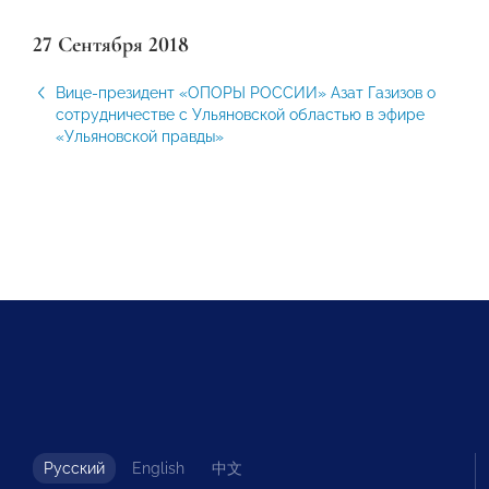
27 Сентября 2018
Вице-президент «ОПОРЫ РОССИИ» Азат Газизов о
сотрудничестве с Ульяновской областью в эфире
«Ульяновской правды»
Русский
English
中文