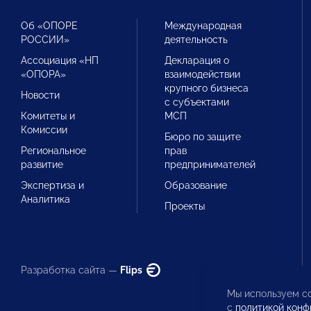
Об «ОПОРЕ
Международная
РОССИИ»
деятельность
Ассоциация «НП
Декларация о
«ОПОРА»
взаимодействии
крупного бизнеса
Новости
с субъектами
Комитеты и
МСП
Комиссии
Бюро по защите
Региональное
прав
развитие
предпринимателей
Экспертиза и
Образование
Аналитика
Проекты
Разработка сайта —
Flips
Мы используем co
с
политикой конф