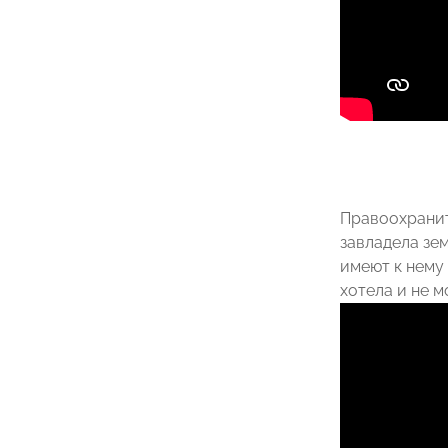
Правоохранит
завладела зе
имеют к нему
хотела и не м