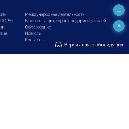
ИИ»
Международная деятельность
ОПОРА»
Бюро по защите прав предпринимателей
RU
ии
Образование
итие
Новости
Контакты
Версия для слабовидящих