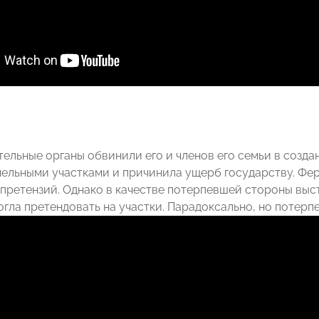
ельные органы обвинили его и членов его семьи в созда
мельными участками и причинила ущерб государству. Фер
 претензий. Однако в качестве потерпевшей стороны выс
огла претендовать на участки. Парадоксально, но потерпев