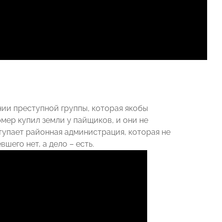
нии преступной группы, которая якобы
мер купил земли у пайщиков, и они не
тупает районная администрация, которая не
шего нет, а дело – есть.