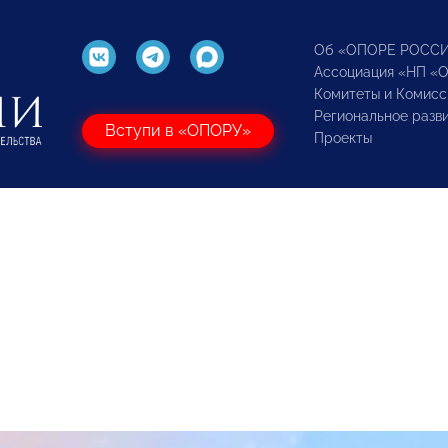
Об «ОПОРЕ РОСС
Ассоциация «НП «
Комитеты и Комисс
Региональное разв
Вступи в «ОПОРУ»
Проекты