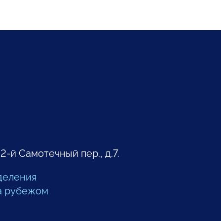
 2-й Самотечный пер., д.7.
деления
а рубежом