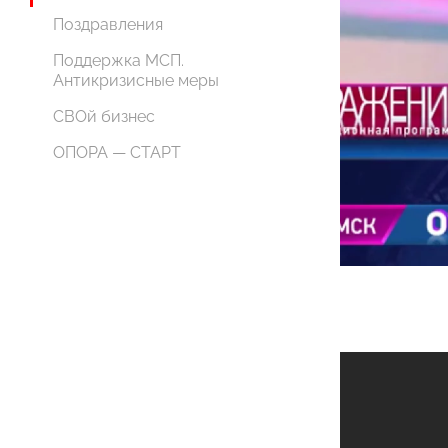
Поздравления
Поддержка МСП.
Антикризисные меры
СВОй бизнес
ОПОРА — СТАРТ