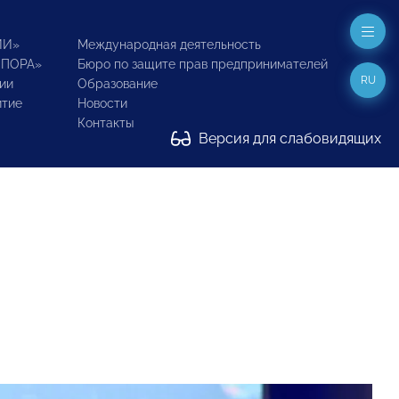
ИИ»
Международная деятельность
ОПОРА»
Бюро по защите прав предпринимателей
RU
ии
Образование
итие
Новости
Контакты
Версия для слабовидящих