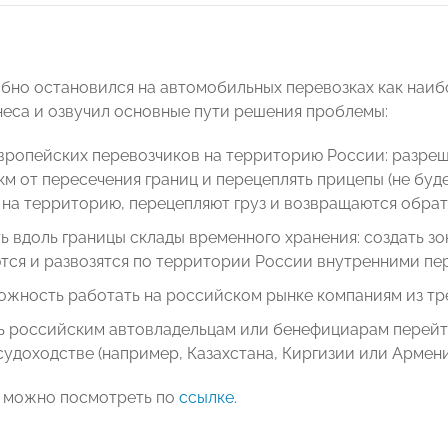
бно остановился на автомобильных перевозках как наиб
неса и озвучил основные пути решения проблемы:
вропейских перевозчиков на территорию России: разреш
км от пересечения границ и перецеплять прицепы (не буд
на территорию, перецепляют груз и возвращаются обрат
 вдоль границы склады временного хранения: создать з
ся и развозятся по территории России внутренними пер
ожность работать на российском рынке компаниям из тре
ь российским автовладельцам или бенефициарам перейти
удоходстве (например, Казахстана, Киргизии или Армени
 можно посмотреть по
ссылке
.