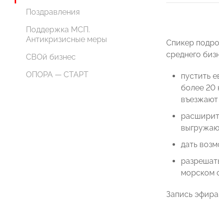
Поздравления
Поддержка МСП.
Антикризисные меры
Спикер п
одро
среднего биз
СВОй бизнес
ОПОРА — СТАРТ
пустить е
более 20 
въезжают 
расширить
выгружают
дать возм
разрешат
морском с
Запись эфира