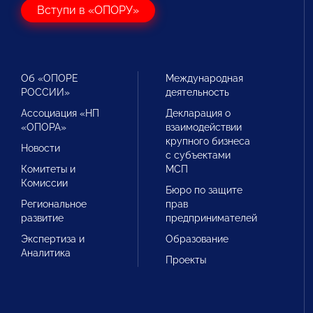
Вступи в «ОПОРУ»
Об «ОПОРЕ
Международная
РОССИИ»
деятельность
Ассоциация «НП
Декларация о
«ОПОРА»
взаимодействии
крупного бизнеса
Новости
с субъектами
Комитеты и
МСП
Комиссии
Бюро по защите
Региональное
прав
развитие
предпринимателей
Экспертиза и
Образование
Аналитика
Проекты