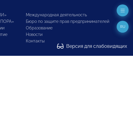
ИИ»
Международная деятельность
ОПОРА»
Бюро по защите прав предпринимателей
RU
ии
Образование
итие
Новости
Контакты
Версия для слабовидящих