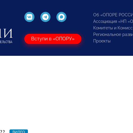
Об «ОПОРЕ РОСС
Ассоциация «НП «
Комитеты и Комисс
Региональное разв
Вступи в «ОПОРУ»
Проекты
22
ВИДЕО