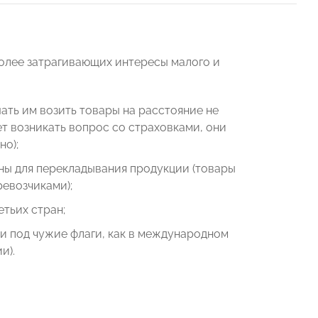
олее затрагивающих интересы малого и
ать им возить товары на расстояние не
ет возникать вопрос со страховками, они
но);
оны для перекладывания продукции (товары
евозчиками);
тьих стран;
 под чужие флаги, как в международном
и).