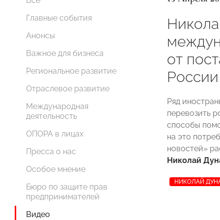
Все
Главные события
Никола
Анонсы
междун
Важное для бизнеса
от пос
Региональное развитие
России
Отраслевое развитие
Ряд иностран
Международная
перевозить р
деятельность
способы помо
ОПОРА в лицах
на это потре
новостей» ра
Пресса о нас
Николай Дун
Особое мнение
НИКОЛАЙ ДУН
Бюро по защите прав
предпринимателей
Видео