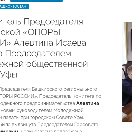
БАШКОРТОСТАН
итель Председателя
рской «ОПОРЫ
» Алевтина Исаева
а Председателем
жной общественной
 Уфы
Председателя Башкирского регионального
ОПОРЫ РОССИИ», Председатель Комитета по
лодежного предпринимательства
Алевтина
 новым руководителем Молодежной
 палаты при городском Совете Уфы.
была выдвинута Председателем Горсовета
симовым
и единогласно поддержана