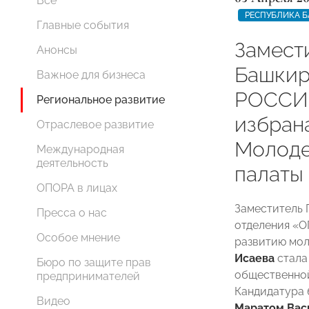
Все
РЕСПУБЛИКА 
Главные события
Замест
Анонсы
Башки
Важное для бизнеса
РОССИИ
Региональное развитие
избран
Отраслевое развитие
Молоде
Международная
деятельность
палаты
ОПОРА в лицах
Заместитель 
Пресса о нас
отделения «
Особое мнение
развитию мо
Исаева
стала
Бюро по защите прав
общественной
предпринимателей
Кандидатура 
Видео
Маратом Ва