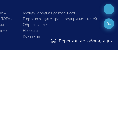
ИИ»
Международная деятельность
ОПОРА»
Бюро по защите прав предпринимателей
RU
ии
Образование
итие
Новости
Контакты
Версия для слабовидящих