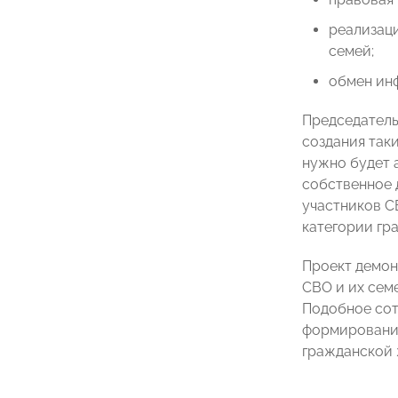
реализаци
семей;
обмен ин
Председатель
создания так
нужно будет 
собственное 
участников С
категории гр
Проект демон
СВО и их сем
Подобное со
формированию
гражданской 