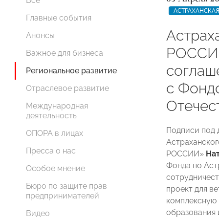
Все
АСТРАХАНСКАЯ
Главные события
Астрах
Анонсы
РОССИ
Важное для бизнеса
соглаш
Региональное развитие
с Фонд
Отраслевое развитие
Отечес
Международная
деятельность
Подписи под 
ОПОРА в лицах
Астраханског
Пресса о нас
РОССИИ»
Нат
Фонда по Аст
Особое мнение
сотрудничест
Бюро по защите прав
проект для в
предпринимателей
комплексную 
образования 
Видео