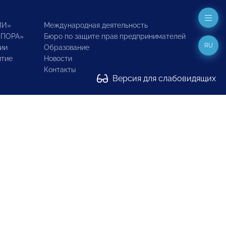
ИИ»
Международная деятельность
ОПОРА»
Бюро по защите прав предпринимателей
RU
ии
Образование
итие
Новости
Контакты
Версия для слабовидящих