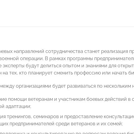
чевых направлений сотрудничества станет реализация п
военной операции. В рамках программы предпринимате
 эксперты будут делиться опытом и знаниями для открыт
 на тех, кто планирует сменить профессию или начать б
между организациями будет развиваться по нескольким 
ие помощи ветеранам и участникам боевых действий в 
й адаптации;
ия тренингов, семинаров и предоставление консультаци
щих предпринимателей среди ветеранов и их семей;
поддержка и консультирование по вопросам ведения биз