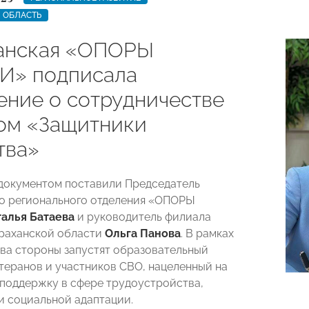
 ОБЛАСТЬ
анская «ОПОРЫ
И» подписала
ение о сотрудничестве
ом «Защитники
тва»
документом поставили Председатель
о регионального отделения «ОПОРЫ
алья Батаева
и руководитель филиала
раханской области
Ольга Панова
. В рамках
ва стороны запустят образовательный
етеранов и участников СВО, нацеленный на
поддержку в сфере трудоустройства,
и социальной адаптации.