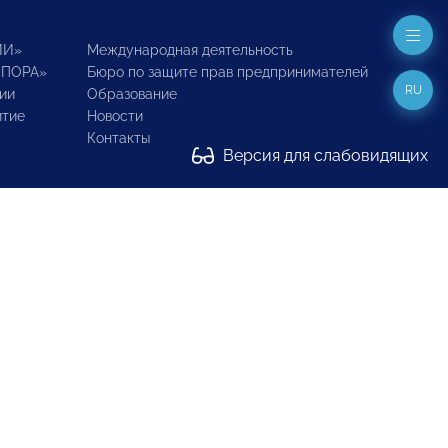
ИИ»
Международная деятельность
ОПОРА»
Бюро по защите прав предпринимателей
RU
ии
Образование
итие
Новости
Контакты
Версия для слабовидящих