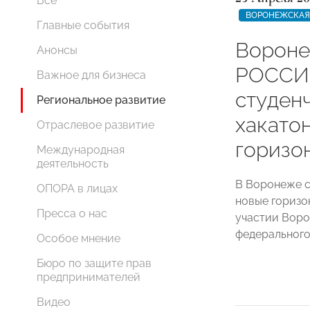
Все
ВОРОНЕЖСКАЯ
Главные события
Вороне
Анонсы
РОССИ
Важное для бизнеса
студен
Региональное развитие
хакатон
Отраслевое развитие
горизо
Международная
деятельность
В Воронеже с
ОПОРА в лицах
новые горизо
Пресса о нас
участии Вор
федерального
Особое мнение
Бюро по защите прав
предпринимателей
Видео