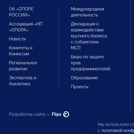
Об «ОПОРЕ
Международная
РОССИИ»
деятельность
Ассоциация «НП
Декларация о
«ОПОРА»
взаимодействии
крупного бизнеса
Новости
с субъектами
Комитеты и
МСП
Комиссии
Бюро по защите
Региональное
прав
развитие
предпринимателей
Экспертиза и
Образование
Аналитика
Проекты
Разработка сайта —
Flips
Мы используем co
с
политикой конф