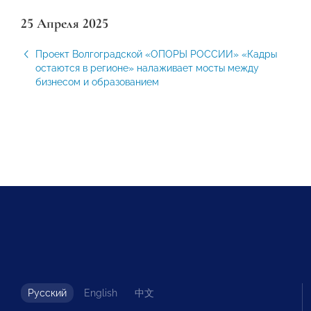
25 Апреля 2025
Проект Волгоградской «ОПОРЫ РОССИИ» «Кадры
остаются в регионе» налаживает мосты между
бизнесом и образованием
Русский
English
中文